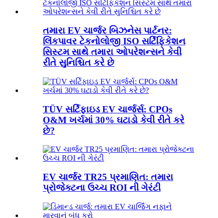
તમારા EV ચાર્જર બિઝનેસ પાર્ટનર:
લિંકપાવર ટેકનોલોજી ISO સર્ટિફિકેશન
સિસ્ટમ સાથે તમારા ઓપરેશન્સને કેવી
રીતે સુનિશ્ચિત કરે છે
TÜV સર્ટિફાઇડ EV ચાર્જર્સ: CPOs
O&M ખર્ચમાં 30% ઘટાડો કેવી રીતે કરે
છે?
EV ચાર્જર TR25 પ્રમાણિત: તમારા
પ્રોજેક્ટના ઉચ્ચ ROI ની ગેરંટી