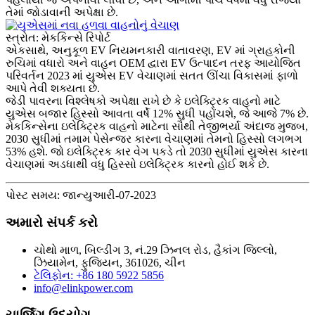
તેમાં જોડાવાની અપેક્ષા છે.
સ્ત્રોત: મેકકિન્સે રિપોર્ટ
એકસાથે, અનુકૂળ EV નિયમનકારી વાતાવરણ, EV માં ગ્રાહકોની
રુચિમાં વધારો અને વાહન OEM દ્વારા EV ઉત્પાદન તરફ આયોજિત
પરિવર્તન 2023 માં યુએસ EV વેચાણમાં સતત ઊંચા વિકાસમાં ફાળો
આપે તેવી શક્યતા છે.
જેડી પાવરના વિશ્લેષકો અપેક્ષા રાખે છે કે ઇલેક્ટ્રિક વાહનો માટે
યુએસ બજાર હિસ્સો આવતા વર્ષે 12% સુધી પહોંચશે, જે આજે 7% છે.
મેકકિન્સેના ઇલેક્ટ્રિક વાહનો માટેના સૌથી તેજીભર્યા અંદાજ મુજબ,
2030 સુધીમાં તમામ પેસેન્જર કારના વેચાણમાં તેમનો હિસ્સો લગભગ
53% હશે. જો ઇલેક્ટ્રિક કાર વેગ પકડે તો 2030 સુધીમાં યુએસ કારના
વેચાણમાં અડધાથી વધુ હિસ્સો ઇલેક્ટ્રિક કારનો હોઈ શકે છે.
પોસ્ટ સમય: જાન્યુઆરી-07-2023
અમારો સંપર્ક કરો
ચોથો માળ, બિલ્ડીંગ 3, નં.29 ઝિનલ રોડ, હૈકાંગ જિલ્લો,
ઝિયામેન, ફુજિયન, 361026, ચીન
ટેલિફોન: +86 180 5922 5856
info@elinkpower.com
ચાર્જિંગ ઉદ્યોગ