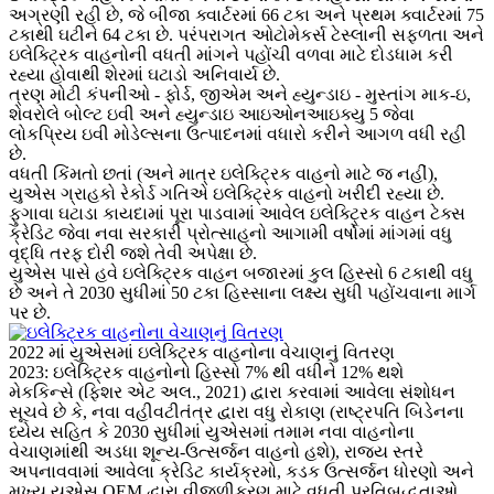
અગ્રણી રહી છે, જે બીજા ક્વાર્ટરમાં 66 ટકા અને પ્રથમ ક્વાર્ટરમાં 75
ટકાથી ઘટીને 64 ટકા છે. પરંપરાગત ઓટોમેકર્સ ટેસ્લાની સફળતા અને
ઇલેક્ટ્રિક વાહનોની વધતી માંગને પહોંચી વળવા માટે દોડધામ કરી
રહ્યા હોવાથી શેરમાં ઘટાડો અનિવાર્ય છે.
ત્રણ મોટી કંપનીઓ - ફોર્ડ, જીએમ અને હ્યુન્ડાઇ - મુસ્તાંગ માક-ઇ,
શેવરોલે બોલ્ટ ઇવી અને હ્યુન્ડાઇ આઇઓનઆઇક્યુ 5 જેવા
લોકપ્રિય ઇવી મોડેલ્સના ઉત્પાદનમાં વધારો કરીને આગળ વધી રહી
છે.
વધતી કિંમતો છતાં (અને માત્ર ઇલેક્ટ્રિક વાહનો માટે જ નહીં),
યુએસ ગ્રાહકો રેકોર્ડ ગતિએ ઇલેક્ટ્રિક વાહનો ખરીદી રહ્યા છે.
ફુગાવા ઘટાડા કાયદામાં પૂરા પાડવામાં આવેલ ઇલેક્ટ્રિક વાહન ટેક્સ
ક્રેડિટ જેવા નવા સરકારી પ્રોત્સાહનો આગામી વર્ષોમાં માંગમાં વધુ
વૃદ્ધિ તરફ દોરી જશે તેવી અપેક્ષા છે.
યુએસ પાસે હવે ઇલેક્ટ્રિક વાહન બજારમાં કુલ હિસ્સો 6 ટકાથી વધુ
છે અને તે 2030 સુધીમાં 50 ટકા હિસ્સાના લક્ષ્ય સુધી પહોંચવાના માર્ગ
પર છે.
2022 માં યુએસમાં ઇલેક્ટ્રિક વાહનોના વેચાણનું વિતરણ
2023: ઇલેક્ટ્રિક વાહનોનો હિસ્સો 7% થી વધીને 12% થશે
મેકકિન્સે (ફિશર એટ અલ., 2021) દ્વારા કરવામાં આવેલા સંશોધન
સૂચવે છે કે, નવા વહીવટીતંત્ર દ્વારા વધુ રોકાણ (રાષ્ટ્રપતિ બિડેનના
ધ્યેય સહિત કે 2030 સુધીમાં યુએસમાં તમામ નવા વાહનોના
વેચાણમાંથી અડધા શૂન્ય-ઉત્સર્જન વાહનો હશે), રાજ્ય સ્તરે
અપનાવવામાં આવેલા ક્રેડિટ કાર્યક્રમો, કડક ઉત્સર્જન ધોરણો અને
મુખ્ય યુએસ OEM દ્વારા વીજળીકરણ માટે વધતી પ્રતિબદ્ધતાઓ,