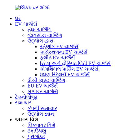
ઘર
EV ચાર્જર્સ
હોમ ચાર્જિંગ
વ્યવસાય ચાર્જિંગ
ઉદ્યોગ દ્વારા
રહેણાંક EV ચાર્જર્સ
કાર્યસ્થળના EV ચાર્જર્સ
ફ્લીટ EV ચાર્જર્સ
રિટેલ અને હોસ્પિટાલિટી EV ચાર્જર્સ
કોમર્શિયલ પાર્કિંગ EV ચાર્જર્સ
ઇંધણ રિટેલર્સ EV ચાર્જર્સ
ડીસી ફાસ્ટ ચાર્જિંગ
EU EV ચાર્જર્સ
NA EV ચાર્જર્સ
ટેકનોલોજી
સમાચાર
કંપની સમાચાર
ઉદ્યોગ જ્ઞાન
અમારા વિશે
લિંકપાવર વિશે
ટકાઉપણું
પ્રોજેક્ટ