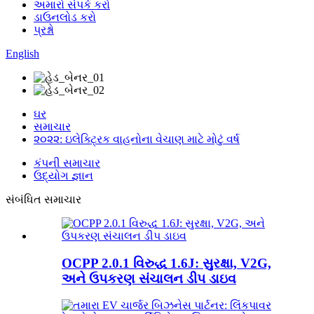
અમારો સંપર્ક કરો
ડાઉનલોડ કરો
પ્રશ્નો
English
ઘર
સમાચાર
૨૦૨૨: ઇલેક્ટ્રિક વાહનોના વેચાણ માટે મોટું વર્ષ
કંપની સમાચાર
ઉદ્યોગ જ્ઞાન
સંબંધિત સમાચાર
OCPP 2.0.1 વિરુદ્ધ 1.6J: સુરક્ષા, V2G,
અને ઉપકરણ સંચાલન ડીપ ડાઇવ