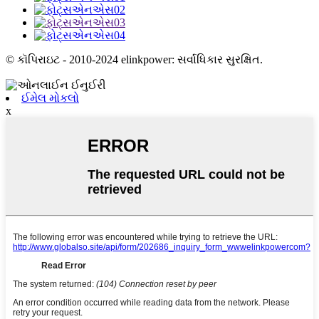
© કૉપિરાઇટ - 2010-2024 elinkpower: સર્વાધિકાર સુરક્ષિત.
ઈમેલ મોકલો
x