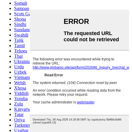
Somali
Samoan
Scots Gaelic
Shona
Sindhi
Sundanese
Swahili
Tajik
Tamil
Telugu
Thai
Ukrainian
Urdu
Uzbek
Vietnamese
Welsh
Xhosa
Yiddish
Yoruba
Zulu
Kinyarwanda
Tatar
Oriya
Turkmen
Uyghur