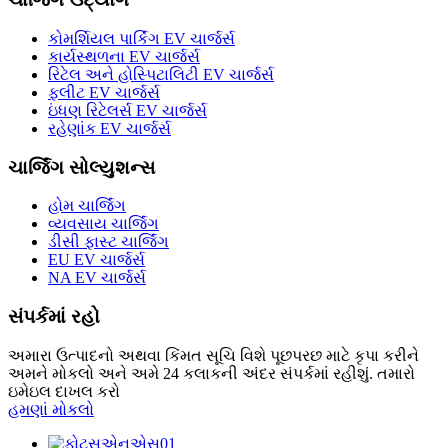
કોમર્શિયલ પાર્કિંગ EV ચાર્જર્સ
કાર્યસ્થળના EV ચાર્જર્સ
રિટેલ અને હોસ્પિટાલિટી EV ચાર્જર્સ
ફ્લીટ EV ચાર્જર્સ
ઇંધણ રિટેલર્સ EV ચાર્જર્સ
રહેણાંક EV ચાર્જર્સ
ચાર્જિંગ સોલ્યુશન્સ
હોમ ચાર્જિંગ
વ્યવસાય ચાર્જિંગ
ડીસી ફાસ્ટ ચાર્જિંગ
EU EV ચાર્જર્સ
NA EV ચાર્જર્સ
સંપર્કમાં રહો
અમારા ઉત્પાદનો અથવા કિંમત સૂચિ વિશે પૂછપરછ માટે કૃપા કરીને
અમને મોકલો અને અમે 24 કલાકની અંદર સંપર્કમાં રહીશું. તમારો
ઇમેઇલ દાખલ કરો
હમણાં મોકલો