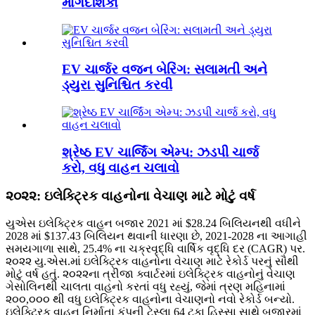
માર્ગદર્શિકા
EV ચાર્જર વજન બેરિંગ: સલામતી અને
ડ્યુરા સુનિશ્ચિત કરવી
શ્રેષ્ઠ EV ચાર્જિંગ એમ્પ: ઝડપી ચાર્જ
કરો, વધુ વાહન ચલાવો
૨૦૨૨: ઇલેક્ટ્રિક વાહનોના વેચાણ માટે મોટું વર્ષ
યુએસ ઇલેક્ટ્રિક વાહન બજાર 2021 માં $28.24 બિલિયનથી વધીને
2028 માં $137.43 બિલિયન થવાની ધારણા છે, 2021-2028 ના આગાહી
સમયગાળા સાથે, 25.4% ના ચક્રવૃદ્ધિ વાર્ષિક વૃદ્ધિ દર (CAGR) પર.
૨૦૨૨ યુ.એસ.માં ઇલેક્ટ્રિક વાહનોના વેચાણ માટે રેકોર્ડ પરનું સૌથી
મોટું વર્ષ હતું. ૨૦૨૨ના ત્રીજા ક્વાર્ટરમાં ઇલેક્ટ્રિક વાહનોનું વેચાણ
ગેસોલિનથી ચાલતા વાહનો કરતાં વધુ રહ્યું, જેમાં ત્રણ મહિનામાં
૨૦૦,૦૦૦ થી વધુ ઇલેક્ટ્રિક વાહનોના વેચાણનો નવો રેકોર્ડ બન્યો.
ઇલેક્ટ્રિક વાહન નિર્માતા કંપની ટેસ્લા 64 ટકા હિસ્સા સાથે બજારમાં