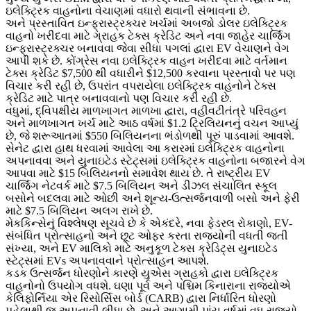
ઇલેક્ટ્રિક વાહનોના વેચાણમાં વધારો થવાની સંભાવના છે.
અને પ્રસ્તાવિત ઇન્ફ્રાસ્ટ્રક્ચર ખર્ચમાં અબજો ડોલર ઇલેક્ટ્રિક
વાહનો ખરીદવા માટે ગ્રાહક ટેક્સ ક્રેડિટ અને નવા જાહેર ચાર્જિંગ
ઇન્ફ્રાસ્ટ્રક્ચર બનાવવા જેવા સીધા પગલાં દ્વારા EV વેચાણને વેગ
આપી શકે છે. કોંગ્રેસ નવા ઇલેક્ટ્રિક વાહન ખરીદવા માટે વર્તમાન
ટેક્સ ક્રેડિટ $7,500 થી વધારીને $12,500 કરવાના પ્રસ્તાવો પર પણ
વિચાર કરી રહી છે, ઉપરાંત વપરાયેલા ઇલેક્ટ્રિક વાહનોને ટેક્સ
ક્રેડિટ માટે પાત્ર બનાવવાનો પણ વિચાર કરી રહી છે.
વધુમાં, દ્વિપક્ષીય માળખાગત માળખા દ્વારા, વહીવટીતંત્રે પરિવહન
અને માળખાગત ખર્ચ માટે આઠ વર્ષમાં $1.2 ટ્રિલિયનનું વચન આપ્યું
છે, જે શરૂઆતમાં $550 બિલિયનના ભંડોળથી પૂરું પાડવામાં આવશે.
સેનેટ દ્વારા હાથ ધરવામાં આવેલા આ કરારમાં ઇલેક્ટ્રિક વાહનોના
અપનાવવા અને યુનાઇટેડ સ્ટેટ્સમાં ઇલેક્ટ્રિક વાહનોના બજારને વેગ
આપવા માટે $15 બિલિયનનો સમાવેશ થાય છે. તે રાષ્ટ્રીય EV
ચાર્જિંગ નેટવર્ક માટે $7.5 બિલિયન અને ડીઝલ સંચાલિત સ્કૂલ
બસોને બદલવા માટે ઓછી અને શૂન્ય-ઉત્સર્જનવાળી બસો અને ફેરી
માટે $7.5 બિલિયન અલગ રાખે છે.
મેકકિન્સેનું વિશ્લેષણ સૂચવે છે કે એકંદરે, નવા ફેડરલ રોકાણો, EV-
સંબંધિત પ્રોત્સાહનો અને છૂટ ઓફર કરતા રાજ્યોની વધતી જતી
સંખ્યા, અને EV માલિકો માટે અનુકૂળ ટેક્સ ક્રેડિટ્સ યુનાઇટેડ
સ્ટેટ્સમાં EVs અપનાવવાને પ્રોત્સાહન આપશે.
કડક ઉત્સર્જન ધોરણોને કારણે યુએસ ગ્રાહકો દ્વારા ઇલેક્ટ્રિક
વાહનોનો ઉપયોગ વધશે. ઘણા પૂર્વ અને પશ્ચિમ કિનારાના રાજ્યોએ
કેલિફોર્નિયા એર રિસોર્સિસ બોર્ડ (CARB) દ્વારા નિર્ધારિત ધોરણો
પહેલાથી જ અપનાવી લીધા છે, અને આગામી પાંચ વર્ષમાં વધુ રાજ્યો