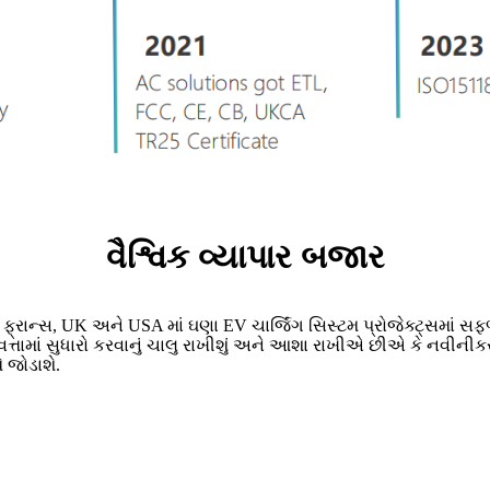
વૈશ્વિક વ્યાપાર બજાર
, ફ્રાન્સ, UK અને USA માં ઘણા EV ચાર્જિંગ સિસ્ટમ પ્રોજેક્ટ્સમાં સફ
ણવત્તામાં સુધારો કરવાનું ચાલુ રાખીશું અને આશા રાખીએ છીએ કે નવી
 જોડાશે.