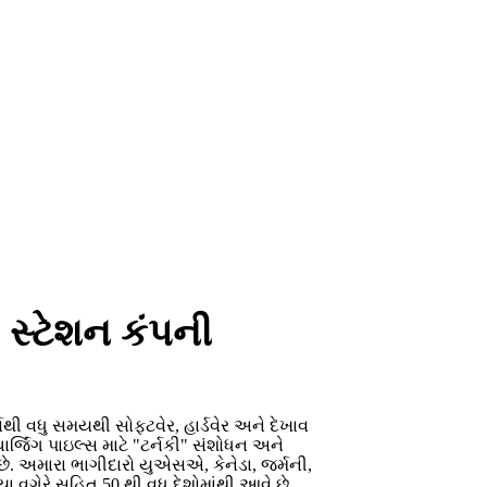
 સ્ટેશન કંપની
્ષથી વધુ સમયથી સોફ્ટવેર, હાર્ડવેર અને દેખાવ
્જિંગ પાઇલ્સ માટે "ટર્નકી" સંશોધન અને
 છે. અમારા ભાગીદારો યુએસએ, કેનેડા, જર્મની,
િયા વગેરે સહિત 50 થી વધુ દેશોમાંથી આવે છે.