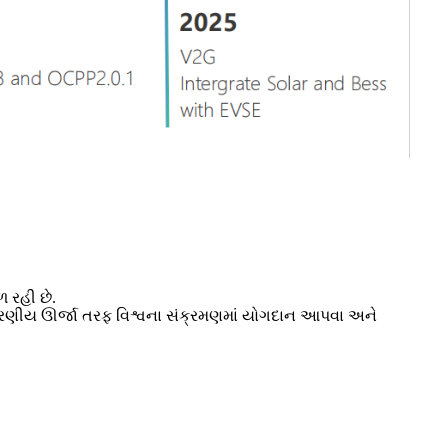
ળ રહી છે.
નીકરણીય ઊર્જા તરફ વિશ્વના સંક્રમણમાં યોગદાન આપવા અને