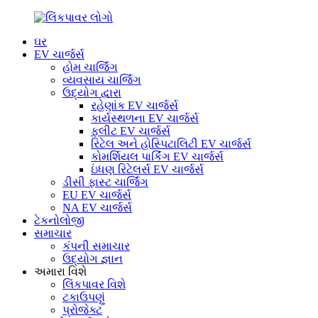
ઘર
EV ચાર્જર્સ
હોમ ચાર્જિંગ
વ્યવસાય ચાર્જિંગ
ઉદ્યોગ દ્વારા
રહેણાંક EV ચાર્જર્સ
કાર્યસ્થળના EV ચાર્જર્સ
ફ્લીટ EV ચાર્જર્સ
રિટેલ અને હોસ્પિટાલિટી EV ચાર્જર્સ
કોમર્શિયલ પાર્કિંગ EV ચાર્જર્સ
ઇંધણ રિટેલર્સ EV ચાર્જર્સ
ડીસી ફાસ્ટ ચાર્જિંગ
EU EV ચાર્જર્સ
NA EV ચાર્જર્સ
ટેકનોલોજી
સમાચાર
કંપની સમાચાર
ઉદ્યોગ જ્ઞાન
અમારા વિશે
લિંકપાવર વિશે
ટકાઉપણું
પ્રોજેક્ટ