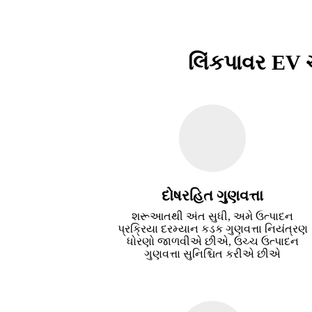
લિંકપાવર EV ચ
દોષરહિત ગુણવત્તા
શરૂઆતથી અંત સુધી, અમે ઉત્પાદન
પ્રક્રિયા દરમ્યાન કડક ગુણવત્તા નિયંત્રણ
ધોરણો જાળવીએ છીએ, ઉચ્ચ ઉત્પાદન
ગુણવત્તા સુનિશ્ચિત કરીએ છીએ