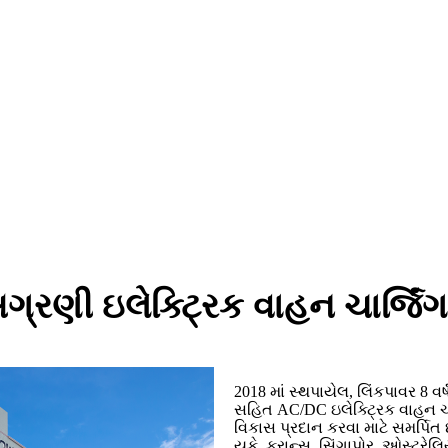
્રણી ઇલેક્ટ્રિક વાહન ચાર્જિંગ
2018 માં સ્થપાયેલ, લિંકપાવર 8 વર
સહિત AC/DC ઇલેક્ટ્રિક વાહન ચાર
વિકાસ પ્રદાન કરવા માટે સમર્પિત
યુકે, ફ્રાન્સ, સિંગાપોર, ઓસ્ટ્રેલ