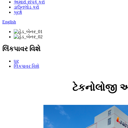
અમારો સંપર્ક કરો
ડાઉનલોડ કરો
પ્રશ્નો
English
લિંકપાવર વિશે
ઘર
લિંકપાવર વિશે
ટેકનોલોજી અગ