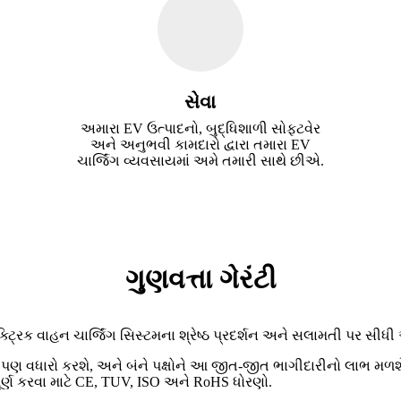
સેવા
અમારા EV ઉત્પાદનો, બુદ્ધિશાળી સોફ્ટવેર
અને અનુભવી કામદારો દ્વારા તમારા EV
ચાર્જિંગ વ્યવસાયમાં અમે તમારી સાથે છીએ.
ગુણવત્તા ગેરંટી
ેક્ટ્રિક વાહન ચાર્જિંગ સિસ્ટમના શ્રેષ્ઠ પ્રદર્શન અને સલામતી પર સીધ
િમાં પણ વધારો કરશે, અને બંને પક્ષોને આ જીત-જીત ભાગીદારીનો લાભ મળ
પૂર્ણ કરવા માટે CE, TUV, ISO અને RoHS ધોરણો.