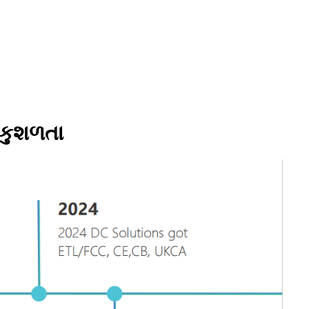
 કુશળતા