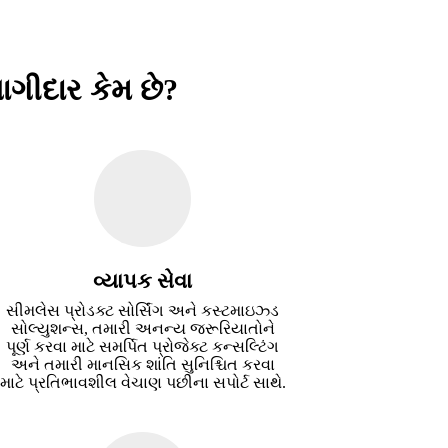
ાગીદાર કેમ છે?
વ્યાપક સેવા
સીમલેસ પ્રોડક્ટ સોર્સિંગ અને કસ્ટમાઇઝ્ડ
સોલ્યુશન્સ, તમારી અનન્ય જરૂરિયાતોને
પૂર્ણ કરવા માટે સમર્પિત પ્રોજેક્ટ કન્સલ્ટિંગ
અને તમારી માનસિક શાંતિ સુનિશ્ચિત કરવા
માટે પ્રતિભાવશીલ વેચાણ પછીના સપોર્ટ સાથે.