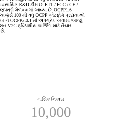
્યાવસાયિક R&D ટીમ છે. ETL / FCC / CE /
ણપત્રો મેળવવામાં આવ્યા છે. OCPP1.6
ર્જર્સે 100 થી વધુ OCPP પ્લેટફોર્મ પ્રદાતાઓ
P1.6J ને OCPP2.0.1 માં અપગ્રેડ કરવામાં આવ્યું
 V2G દ્વિપક્ષીય ચાર્જિંગ માટે તૈયાર
છે.
માસિક નિકાસ
10,000