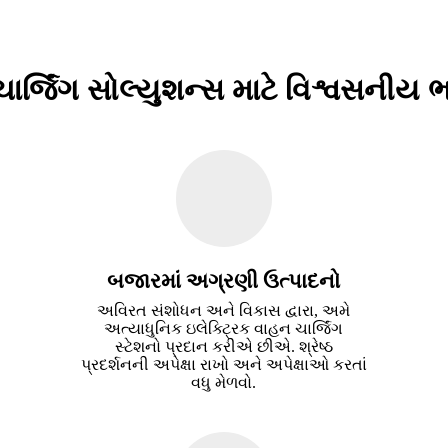
ાર્જિંગ સોલ્યુશન્સ માટે વિશ્વસનીય ભ
બજારમાં અગ્રણી ઉત્પાદનો
અવિરત સંશોધન અને વિકાસ દ્વારા, અમે
અત્યાધુનિક ઇલેક્ટ્રિક વાહન ચાર્જિંગ
સ્ટેશનો પ્રદાન કરીએ છીએ. શ્રેષ્ઠ
પ્રદર્શનની અપેક્ષા રાખો અને અપેક્ષાઓ કરતાં
વધુ મેળવો.