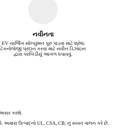
નવીનતા
EV ચાર્જિંગ સોલ્યુશન પૂરું પાડવા માટે શ્રેષ્ઠ
ટેકનોલોજી પ્રદાન કરવા માટે નવીન ડિઝાઇન
દ્વારા પરબિડીયું આગળ ધપાવવું.
ી અસર કરશે.
શે. અમારા ઉત્પાદનો UL, CSA, CB, નું સખત પાલન કરે છે.