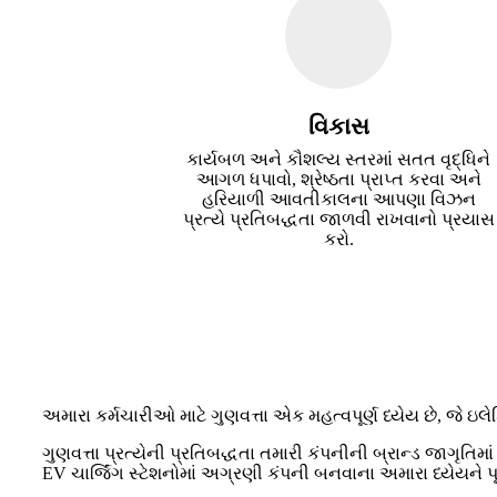
વિકાસ
કાર્યબળ અને કૌશલ્ય સ્તરમાં સતત વૃદ્ધિને
આગળ ધપાવો, શ્રેષ્ઠતા પ્રાપ્ત કરવા અને
હરિયાળી આવતીકાલના આપણા વિઝન
પ્રત્યે પ્રતિબદ્ધતા જાળવી રાખવાનો પ્રયાસ
કરો.
અમારા કર્મચારીઓ માટે ગુણવત્તા એક મહત્વપૂર્ણ ધ્યેય છે, જે ઇલ
ગુણવત્તા પ્રત્યેની પ્રતિબદ્ધતા તમારી કંપનીની બ્રાન્ડ જાગૃત
EV ચાર્જિંગ સ્ટેશનોમાં અગ્રણી કંપની બનવાના અમારા ધ્યેયને 