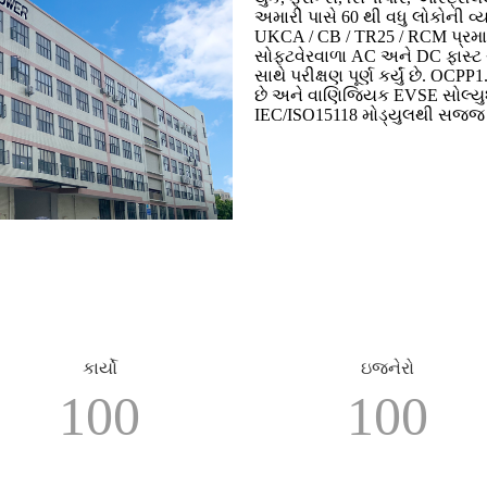
અમારી પાસે 60 થી વધુ લોકોની વ
UKCA / CB / TR25 / RCM પ્રમા
સોફ્ટવેરવાળા AC અને DC ફાસ્ટ ચા
સાથે પરીક્ષણ પૂર્ણ કર્યું છે. OCP
છે અને વાણિજ્યિક EVSE સોલ્યુશન
IEC/ISO15118 મોડ્યુલથી સજ્જ 
કાર્યો
ઇજનેરો
100
100