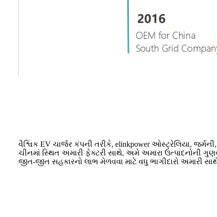
વૈશ્વિક EV ચાર્જર કંપની તરીકે, elinkpower ઓસ્ટ્રેલિયા, જર્મની
ચીનમાં સ્થિત અમારી ફેક્ટરી સાથે, અમે અમારા ઉત્પાદનોની ગુ
જીત-જીત સહકારનો લાભ મેળવવા માટે વધુ ભાગીદારો અમારી સાથે