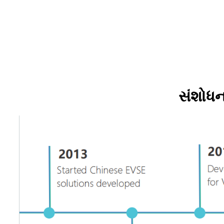
સંશોધન