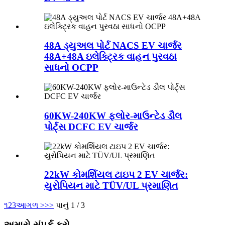
48A ડ્યુઅલ પોર્ટ NACS EV ચાર્જર
48A+48A ઇલેક્ટ્રિક વાહન પુરવઠા
સાધનો OCPP
60KW-240KW ફ્લોર-માઉન્ટેડ ડૌલ
પોર્ટ્સ DCFC EV ચાર્જર
22kW કોમર્શિયલ ટાઇપ 2 EV ચાર્જર:
યુરોપિયન માટે TÜV/UL પ્રમાણિત
૧
2
3
આગળ >
>>
પાનું 1 / 3
અમારો સંપર્ક કરો