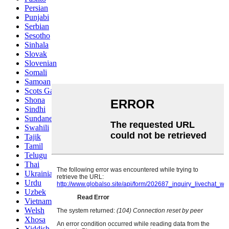
Persian
Punjabi
Serbian
Sesotho
Sinhala
Slovak
Slovenian
Somali
Samoan
Scots Gaelic
Shona
Sindhi
Sundanese
Swahili
Tajik
Tamil
Telugu
Thai
Ukrainian
Urdu
Uzbek
Vietnamese
Welsh
Xhosa
Yiddish