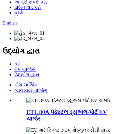
અમારો સંપર્ક કરો
ડાઉનલોડ કરો
પ્રશ્નો
English
ઉદ્યોગ દ્વારા
ઘર
EV ચાર્જર્સ
ઉદ્યોગ દ્વારા
હોમ ચાર્જિંગ
વ્યવસાય ચાર્જિંગ
ETL 80A પેડેસ્ટલ ડ્યુઅલ-પોર્ટ EV
ચાર્જર