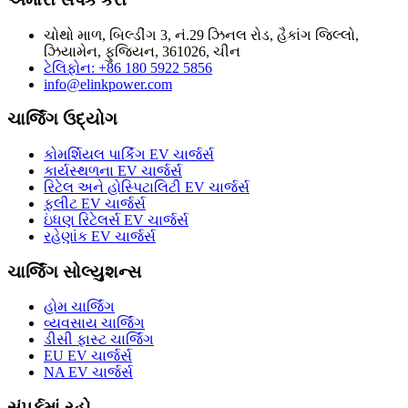
ચોથો માળ, બિલ્ડીંગ 3, નં.29 ઝિનલ રોડ, હૈકાંગ જિલ્લો,
ઝિયામેન, ફુજિયન, 361026, ચીન
ટેલિફોન: +86 180 5922 5856
info@elinkpower.com
ચાર્જિંગ ઉદ્યોગ
કોમર્શિયલ પાર્કિંગ EV ચાર્જર્સ
કાર્યસ્થળના EV ચાર્જર્સ
રિટેલ અને હોસ્પિટાલિટી EV ચાર્જર્સ
ફ્લીટ EV ચાર્જર્સ
ઇંધણ રિટેલર્સ EV ચાર્જર્સ
રહેણાંક EV ચાર્જર્સ
ચાર્જિંગ સોલ્યુશન્સ
હોમ ચાર્જિંગ
વ્યવસાય ચાર્જિંગ
ડીસી ફાસ્ટ ચાર્જિંગ
EU EV ચાર્જર્સ
NA EV ચાર્જર્સ
સંપર્કમાં રહો