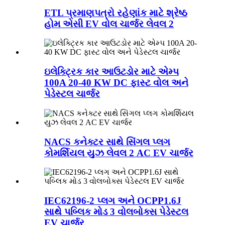
ETL પ્રમાણપત્રો રહેણાંક માટે શ્રેષ્ઠ
હોમ એસી EV વોલ ચાર્જર લેવલ 2
ઇલેક્ટ્રિક કાર આઉટડોર માટે એમ્પ
100A 20-40 KW DC ફાસ્ટ વોલ અને
પેડેસ્ટલ ચાર્જર
NACS કનેક્ટર સાથે સિંગલ પ્લગ
કોમર્શિયલ યુઝ લેવલ 2 AC EV ચાર્જર
IEC62196-2 પ્લગ અને OCPP1.6J
સાથે પબ્લિક મોડ 3 વોલબોક્સ પેડેસ્ટલ
EV ચાર્જર