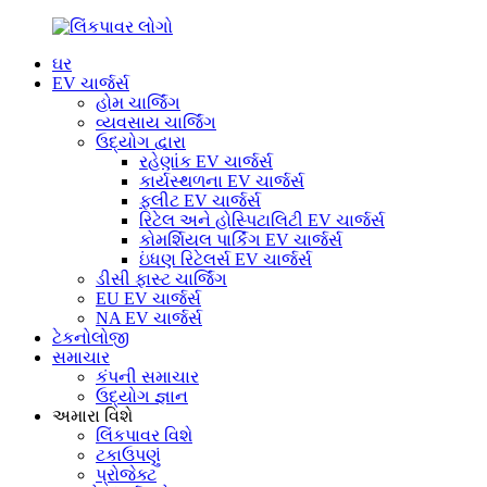
ઘર
EV ચાર્જર્સ
હોમ ચાર્જિંગ
વ્યવસાય ચાર્જિંગ
ઉદ્યોગ દ્વારા
રહેણાંક EV ચાર્જર્સ
કાર્યસ્થળના EV ચાર્જર્સ
ફ્લીટ EV ચાર્જર્સ
રિટેલ અને હોસ્પિટાલિટી EV ચાર્જર્સ
કોમર્શિયલ પાર્કિંગ EV ચાર્જર્સ
ઇંધણ રિટેલર્સ EV ચાર્જર્સ
ડીસી ફાસ્ટ ચાર્જિંગ
EU EV ચાર્જર્સ
NA EV ચાર્જર્સ
ટેકનોલોજી
સમાચાર
કંપની સમાચાર
ઉદ્યોગ જ્ઞાન
અમારા વિશે
લિંકપાવર વિશે
ટકાઉપણું
પ્રોજેક્ટ