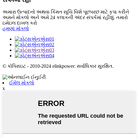
અમારા ઉત્પાદનો અથવા કિંમત સૂચિ વિશે પૂછપરછ માટે કૃપા કરીને
અમને મોકલો અને અમે 24 કલાકની અંદર સંપર્કમાં રહીશું. તમારો
ઇમેઇલ દાખલ કરો
હમણાં મોકલો
© કૉપિરાઇટ - 2010-2024 elinkpower: સર્વાધિકાર સુરક્ષિત.
ઈમેલ મોકલો
x