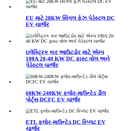
EU માટે 28KW સિંગલ ફેઝ પેડેસ્ટલ DC
EV ચાર્જર
ઇલેક્ટ્રિક કાર આઉટડોર માટે એમ્પ
100A 20-40 KW DC ફાસ્ટ વોલ અને
પેડેસ્ટલ ચાર્જર
60KW-240KW ફ્લોર-માઉન્ટેડ ડૌલ
પોર્ટ્સ DCFC EV ચાર્જર
ETL ફ્લોર-માઉન્ટેડ DC સ્પ્લિટ EV
ચાર્જર