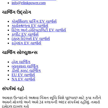
info@elinkpower.com
ચાર્જિંગ ઉદ્યોગ
કોમર્શિયલ પાર્કિંગ EV ચાર્જર્સ
કાર્યસ્થળના EV ચાર્જર્સ
રિટેલ અને હોસ્પિટાલિટી EV ચાર્જર્સ
ફ્લીટ EV ચાર્જર્સ
ઇંધણ રિટેલર્સ EV ચાર્જર્સ
રહેણાંક EV ચાર્જર્સ
ચાર્જિંગ સોલ્યુશન્સ
હોમ ચાર્જિંગ
વ્યવસાય ચાર્જિંગ
ડીસી ફાસ્ટ ચાર્જિંગ
EU EV ચાર્જર્સ
NA EV ચાર્જર્સ
સંપર્કમાં રહો
અમારા ઉત્પાદનો અથવા કિંમત સૂચિ વિશે પૂછપરછ માટે કૃપા કરીને
અમને મોકલો અને અમે 24 કલાકની અંદર સંપર્કમાં રહીશું. તમારો
ઇમેઇલ દાખલ કરો