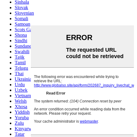
Sinhala
Slovak
Slovenian
Somali
Samoan
Scots Gaelic
Shona
Sindhi
Sundanese
Swahili
Tajik
Tamil
Telugu
Thai
Ukrainian
Urdu
Uzbek
Vietnamese
Welsh
Xhosa
Yiddish
Yoruba
Zulu
Kinyarwanda
Tatar