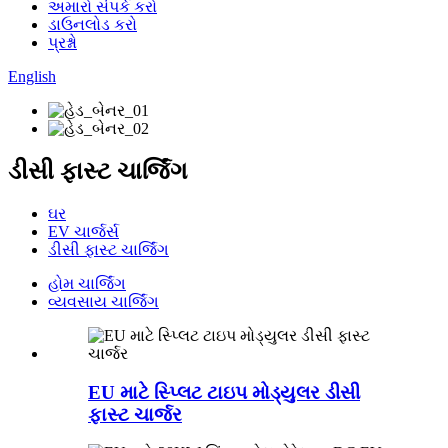
અમારો સંપર્ક કરો
ડાઉનલોડ કરો
પ્રશ્નો
English
ડીસી ફાસ્ટ ચાર્જિંગ
ઘર
EV ચાર્જર્સ
ડીસી ફાસ્ટ ચાર્જિંગ
હોમ ચાર્જિંગ
વ્યવસાય ચાર્જિંગ
EU માટે સ્પ્લિટ ટાઇપ મોડ્યુલર ડીસી
ફાસ્ટ ચાર્જર