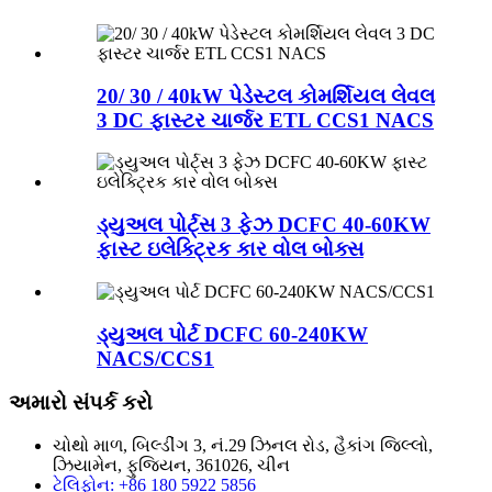
20/ 30 / 40kW પેડેસ્ટલ કોમર્શિયલ લેવલ
3 DC ફાસ્ટર ચાર્જર ETL CCS1 NACS
ડ્યુઅલ પોર્ટ્સ 3 ફેઝ DCFC 40-60KW
ફાસ્ટ ઇલેક્ટ્રિક કાર વોલ બોક્સ
ડ્યુઅલ પોર્ટ DCFC 60-240KW
NACS/CCS1
અમારો સંપર્ક કરો
ચોથો માળ, બિલ્ડીંગ 3, નં.29 ઝિનલ રોડ, હૈકાંગ જિલ્લો,
ઝિયામેન, ફુજિયન, 361026, ચીન
ટેલિફોન: +86 180 5922 5856