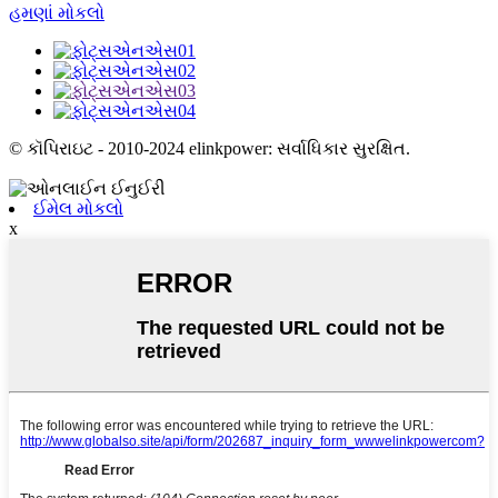
હમણાં મોકલો
© કૉપિરાઇટ - 2010-2024 elinkpower: સર્વાધિકાર સુરક્ષિત.
ઈમેલ મોકલો
x