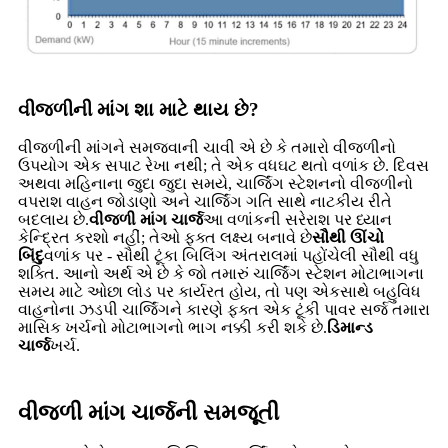
વીજળીની માંગ શા માટે થાય છે?
વીજળીની માંગને સમજવાની ચાવી એ છે કે તમારો વીજળીનો
ઉપયોગ એક સપાટ રેખા નથી; તે એક વધઘટ થતો વળાંક છે. દિવસ
અથવા મહિનાના જુદા જુદા સમયે, ચાર્જિંગ સ્ટેશનનો વીજળીનો
વપરાશ વાહન જોડાણો અને ચાર્જિંગ ગતિ સાથે નાટકીય રીતે
બદલાય છે.
વીજળી માંગ ચાર્જ
આ વળાંકની સરેરાશ પર ધ્યાન
કેન્દ્રિત કરશો નહીં; તેઓ ફક્ત લક્ષ્ય બનાવે છે
સૌથી ઊંચો
બિંદુ
વળાંક પર - સૌથી ટૂંકા બિલિંગ અંતરાલમાં પહોંચેલી સૌથી વધુ
શક્તિ. આનો અર્થ એ છે કે જો તમારું ચાર્જિંગ સ્ટેશન મોટાભાગના
સમય માટે ઓછા લોડ પર કાર્યરત હોય, તો પણ એકસાથે બહુવિધ
વાહનોના ઝડપી ચાર્જિંગને કારણે ફક્ત એક ટૂંકી પાવર સર્જ તમારા
માસિક ખર્ચનો મોટાભાગનો ભાગ નક્કી કરી શકે છે.
ડિમાન્ડ
ચાર્જ
ખર્ચ.
વીજળી માંગ ચાર્જની સમજૂતી