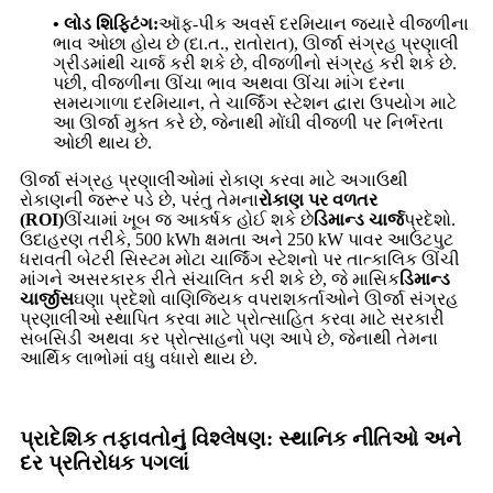
• લોડ શિફ્ટિંગ:
ઑફ-પીક અવર્સ દરમિયાન જ્યારે વીજળીના
ભાવ ઓછા હોય છે (દા.ત., રાતોરાત), ઊર્જા સંગ્રહ પ્રણાલી
ગ્રીડમાંથી ચાર્જ કરી શકે છે, વીજળીનો સંગ્રહ કરી શકે છે.
પછી, વીજળીના ઊંચા ભાવ અથવા ઊંચા માંગ દરના
સમયગાળા દરમિયાન, તે ચાર્જિંગ સ્ટેશન દ્વારા ઉપયોગ માટે
આ ઊર્જા મુક્ત કરે છે, જેનાથી મોંઘી વીજળી પર નિર્ભરતા
ઓછી થાય છે.
ઊર્જા સંગ્રહ પ્રણાલીઓમાં રોકાણ કરવા માટે અગાઉથી
રોકાણની જરૂર પડે છે, પરંતુ તેમના
રોકાણ પર વળતર
(ROI)
ઊંચામાં ખૂબ જ આકર્ષક હોઈ શકે છે
ડિમાન્ડ ચાર્જ
પ્રદેશો.
ઉદાહરણ તરીકે, 500 kWh ક્ષમતા અને 250 kW પાવર આઉટપુટ
ધરાવતી બેટરી સિસ્ટમ મોટા ચાર્જિંગ સ્ટેશનો પર તાત્કાલિક ઊંચી
માંગને અસરકારક રીતે સંચાલિત કરી શકે છે, જે માસિક
ડિમાન્ડ
ચાર્જીસ
ઘણા પ્રદેશો વાણિજ્યિક વપરાશકર્તાઓને ઊર્જા સંગ્રહ
પ્રણાલીઓ સ્થાપિત કરવા માટે પ્રોત્સાહિત કરવા માટે સરકારી
સબસિડી અથવા કર પ્રોત્સાહનો પણ આપે છે, જેનાથી તેમના
આર્થિક લાભોમાં વધુ વધારો થાય છે.
પ્રાદેશિક તફાવતોનું વિશ્લેષણ: સ્થાનિક નીતિઓ અને
દર પ્રતિરોધક પગલાં