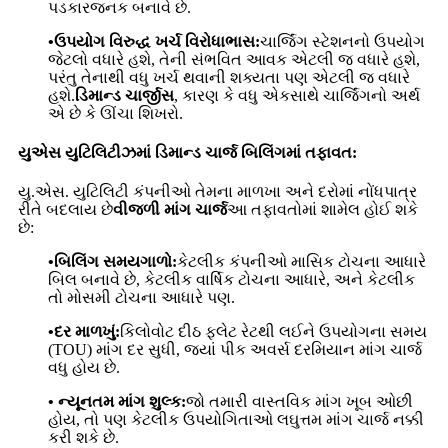
પડકારજનક બનાવે છે.
•ઉપયોગ વિરુદ્ધ ખર્ચ વિરોધાભાસ:
ચાર્જિંગ સ્ટેશનનો ઉપયોગ
જેટલો વધારે હશે, તેની સંભવિત આવક એટલી જ વધારે હશે,
પરંતુ તેનાથી વધુ ખર્ચ થવાની શક્યતા પણ એટલી જ વધારે
હશે.
ડિમાન્ડ ચાર્જીસ
, કારણ કે વધુ એકસાથે ચાર્જિંગનો અર્થ
એ છે કે ઊંચા શિખરો.
યુએસ યુટિલિટીઝમાં ડિમાન્ડ ચાર્જ બિલિંગમાં તફાવત:
યુ.એસ. યુટિલિટી કંપનીઓ તેમના માળખા અને દરોમાં નોંધપાત્ર
રીતે બદલાય છે
વીજળી માંગ ચાર્જ
આ તફાવતોમાં શામેલ હોઈ શકે
છે:
•બિલિંગ સમયગાળો:
કેટલીક કંપનીઓ માસિક ટોચના આધારે
બિલ બનાવે છે, કેટલીક વાર્ષિક ટોચના આધારે, અને કેટલીક
તો મોસમી ટોચના આધારે પણ.
•દર માળખું:
કિલોવોટ દીઠ ફ્લેટ રેટથી લઈને ઉપયોગના સમય
(TOU) માંગ દર સુધી, જ્યાં પીક અવર્સ દરમિયાન માંગ ચાર્જ
વધુ હોય છે.
• ન્યૂનતમ માંગ શુલ્ક:
જો તમારી વાસ્તવિક માંગ ખૂબ ઓછી
હોય, તો પણ કેટલીક ઉપયોગિતાઓ લઘુત્તમ માંગ ચાર્જ નક્કી
કરી શકે છે.