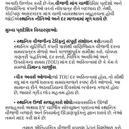
અગાઉ ઉલ્લેખ કર્યો છે તેમ,
વીજળી માંગ ચાર્જ
વિવિધ પ્રદેશો અને
ઉપયોગિતા કંપનીઓ વચ્ચે નોંધપાત્ર રીતે બદલાય છે. તેથી,
કોઈપણ અસરકારક માંગ ચાર્જ વ્યવસ્થાપન વ્યૂહરચના હોવી
જોઈએ
સ્થાનિક નીતિઓ અને દર માળખામાં મૂળ ધરાવે છે
.
મુખ્ય પ્રાદેશિક વિચારણાઓ:
• સ્થાનિક વીજળીના ટેરિફનું સંપૂર્ણ સંશોધન કરો:
તમારી
સ્થાનિક યુટિલિટી કંપની પાસેથી વાણિજ્યિક વીજળી દરના
સમયપત્રક મેળવો અને કાળજીપૂર્વક સમીક્ષા કરો. ચોક્કસ
ગણતરી પદ્ધતિઓ, દર સ્તરો, બિલિંગ અવધિઓ અને
ઉપયોગના સમય (TOU) માંગ દરો અસ્તિત્વમાં છે કે કેમ તે
સમજો.
ડિમાન્ડ ચાર્જીસ
.
•પીક અવર્સ ઓળખો:
જો TOU દર અસ્તિત્વમાં હોય, તો સૌથી
વધુ માંગ ચાર્જ ધરાવતા સમયગાળાને સ્પષ્ટ રીતે ઓળખો. આ
સામાન્ય રીતે અઠવાડિયાના દિવસોમાં બપોરના કલાકો હોય
છે, જ્યારે ગ્રીડ લોડ મહત્તમ હોય છે.
• સ્થાનિક ઉર્જા સલાહકારો શોધો:
વ્યાવસાયિક ઊર્જા
સલાહકારો અથવા EV ચાર્જિંગ સોલ્યુશન પ્રદાતાઓ સ્થાનિક
વીજળી બજારો અને નિયમોનું ઊંડાણપૂર્વકનું જ્ઞાન ધરાવે છે. તેઓ
તમને મદદ કરી શકે છે:
તમારા ઐતિહાસિક વીજળી વપરાશ ડેટાનું વિશ્લેષણ કરો.