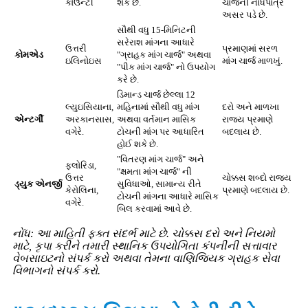
કાઉન્ટી
શકે છે.
ચાર્જની નોંધપાત્ર
અસર પડે છે.
સૌથી વધુ 15-મિનિટની
સરેરાશ માંગના આધારે
ઉત્તરી
પ્રમાણમાં સરળ
કોમએડ
"ગ્રાહક માંગ ચાર્જ" અથવા
ઇલિનોઇસ
માંગ ચાર્જ માળખું.
"પીક માંગ ચાર્જ" નો ઉપયોગ
કરે છે.
ડિમાન્ડ ચાર્જ છેલ્લા 12
લ્યુઇસિયાના,
મહિનામાં સૌથી વધુ માંગ
દરો અને માળખા
એન્ટર્ગી
અરકાનસાસ,
અથવા વર્તમાન માસિક
રાજ્ય પ્રમાણે
વગેરે.
ટોચની માંગ પર આધારિત
બદલાય છે.
હોઈ શકે છે.
"વિતરણ માંગ ચાર્જ" અને
ફ્લોરિડા,
"ક્ષમતા માંગ ચાર્જ" ની
ઉત્તર
ચોક્કસ શબ્દો રાજ્ય
ડ્યુક એનર્જી
સુવિધાઓ, સામાન્ય રીતે
કેરોલિના,
પ્રમાણે બદલાય છે.
ટોચની માંગના આધારે માસિક
વગેરે.
બિલ કરવામાં આવે છે.
નોંધ: આ માહિતી ફક્ત સંદર્ભ માટે છે. ચોક્કસ દરો અને નિયમો
માટે, કૃપા કરીને તમારી સ્થાનિક ઉપયોગિતા કંપનીની સત્તાવાર
વેબસાઇટનો સંપર્ક કરો અથવા તેમના વાણિજ્યિક ગ્રાહક સેવા
વિભાગનો સંપર્ક કરો.