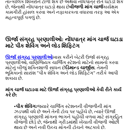
તાત્કાલિક શિખરોને ટાળી શકે છે અથવા નોંધપાત્ર રીતે ઘટાડી શકે
છે, જેનાથી નોંધપાત્ર ઘટાડો થાય છે
વીજળી માંગ ચાર્જ
કાર્યક્ષમ
કામગીરી હાંસલ કરવા અને નફાકારકતા વધારવા તરફ આ એક
મહત્વપૂર્ણ પગલું છે.
ઊર્જા સંગ્રહ પ્રણાલીઓ: નોંધપાત્ર માંગ ચાર્જ ઘટાડા
માટે પીક શેવિંગ અને લોડ શિફ્ટિંગ
ઊર્જા સંગ્રહ પ્રણાલીઓ
ખાસ કરીને બેટરી ઉર્જા સંગ્રહ
પ્રણાલીઓ, વાણિજ્યિક ચાર્જિંગ સ્ટેશનો માટેનો સામનો કરવા
માટેનું બીજું શક્તિશાળી સાધન છે
ડિમાન્ડ ચાર્જીસ
. તેમની
ભૂમિકાનો સારાંશ "પીક શેવિંગ અને લોડ શિફ્ટિંગ" તરીકે આપી
શકાય છે.
માંગ ચાર્જ ઘટાડવા માટે ઊર્જા સંગ્રહ પ્રણાલીઓ કેવી રીતે કાર્ય
કરે છે:
•પીક શેવિંગ:
જ્યારે ચાર્જિંગ સ્ટેશનની વીજળીની માંગ
ઝડપથી વધે છે અને તેની ટોચ પર પહોંચે છે, ત્યારે ઊર્જા
સંગ્રહ પ્રણાલી માંગના ભાગને પહોંચી વળવા માટે સંગ્રહિત
વીજળી છોડે છે, જેનાથી ગ્રીડમાંથી ખેંચાતી વીજળી ઓછી
થાય છે અને નવી ઉચ્ચ માંગની ટોચને અટકાવે છે.