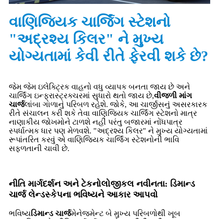
વાણિજ્યિક ચાર્જિંગ સ્ટેશનો
"અદ્રશ્ય કિલર" ને મુખ્ય
યોગ્યતામાં કેવી રીતે ફેરવી શકે છે?
જેમ જેમ ઇલેક્ટ્રિક વાહનો વધુ વ્યાપક બનતા જાય છે અને
ચાર્જિંગ ઇન્ફ્રાસ્ટ્રક્ચરમાં સુધારો થતો જાય છે,
વીજળી માંગ
ચાર્જ
લાંબા ગાળાનું પરિબળ રહેશે. જોકે, આ ચાર્જીસનું અસરકારક
રીતે સંચાલન કરી શકે તેવા વાણિજ્યિક ચાર્જિંગ સ્ટેશનો માત્ર
નાણાકીય જોખમોને ટાળશે નહીં પરંતુ બજારમાં નોંધપાત્ર
સ્પર્ધાત્મક ધાર પણ મેળવશે. "અદ્રશ્ય કિલર" ને મુખ્ય યોગ્યતામાં
રૂપાંતરિત કરવું એ વાણિજ્યિક ચાર્જિંગ સ્ટેશનોની ભાવિ
સફળતાની ચાવી છે.
નીતિ માર્ગદર્શન અને ટેકનોલોજીકલ નવીનતા: ડિમાન્ડ
ચાર્જ લેન્ડસ્કેપના ભવિષ્યને આકાર આપવો
ભવિષ્ય
ડિમાન્ડ ચાર્જ
મેનેજમેન્ટ બે મુખ્ય પરિબળોથી ખૂબ