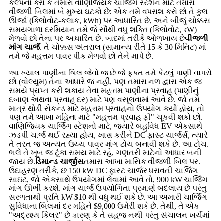
કલ્પના કરો કે તમારા વાણિજ્યિક ચાર્જિંગ સ્ટેશન માટે તમારા
વીજળી બિલમાં બે મુખ્ય ઘટકો છે: એક તમે વપરાશ કરો છો તે કુલ
ઊર્જા (કિલોવોટ-કલાક, kWh) પર આધારિત છે, અને બીજું ચોક્કસ
સમયગાળા દરમિયાન તમે જે સૌથી વધુ શક્તિ (કિલોવોટ, kW)
મેળવો છો તેના પર આધારિત છે. બાદમાં તરીકે ઓળખાય છે
વીજળી
માંગ ચાર્જ
. તે ચોક્કસ અંતરાલ (સામાન્ય રીતે 15 કે 30 મિનિટ) માં
તમે જે મહત્તમ પાવર પીક મેળવો છો તેને માપે છે.
આ ખ્યાલ પાણીના બિલ જેવો જ છે જે ફક્ત તમે કેટલું પાણી વાપરો
છો (વોલ્યુમ) તેના આધારે જ નહીં, પણ તમારા નળ દ્વારા એક જ
સમયે પ્રાપ્ત કરી શકાય તેવા મહત્તમ પાણીના પ્રવાહ (પાણીનું
દબાણ અથવા પ્રવાહ દર) માટે પણ વસૂલવામાં આવે છે. જો તમે
માત્ર થોડી સેકન્ડ માટે મહત્તમ પ્રવાહનો ઉપયોગ કર્યો હોય, તો
પણ તમે આખા મહિના માટે "મહત્તમ પ્રવાહ ફી" ચૂકવી શકો છો.
વાણિજ્યિક ચાર્જિંગ સ્ટેશનો માટે, જ્યારે બહુવિધ EV એકસાથે
ઝડપી ચાર્જ થઈ રહ્યા હોય, ખાસ કરીને DC ફાસ્ટ ચાર્જર્સ, ત્યારે
તે તરત જ અત્યંત ઉચ્ચ પાવર માંગ ટોચ બનાવી શકે છે. આ ટોચ,
ભલે તે ખૂબ જ ટૂંકા સમય માટે રહે, ગણતરી માટેનો આધાર બની
જાય છે.
ડિમાન્ડ ચાર્જીસ
તમારા આખા માસિક વીજળી બિલ પર.
ઉદાહરણ તરીકે, છ 150 kW DC ફાસ્ટ ચાર્જર ધરાવતી ચાર્જિંગ
સાઇટ, જો એકસાથે ઉપયોગમાં લેવામાં આવે તો, 900 kW ચાર્જિંગ
માંગ ઊભી કરશે. માંગ ચાર્જ ઉપયોગિતા પ્રમાણે બદલાય છે પરંતુ
સરળતાથી પ્રતિ kW $10 થી વધુ થઈ શકે છે. આ અમારી ચાર્જિંગ
સુવિધાના બિલમાં દર મહિને $9,000 ઉમેરી શકે છે. તેથી, તે એક
"અદ્રશ્ય કિલર" છે કારણ કે તે સહજ નથી પરંતુ સંચાલન ખર્ચમાં