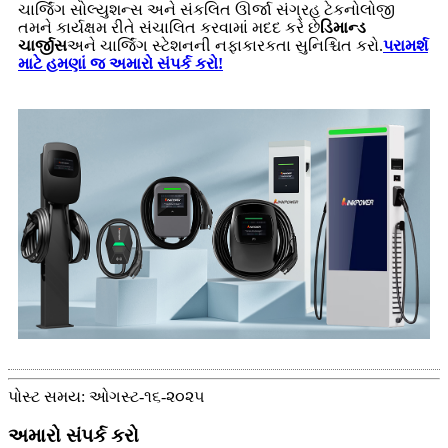
ચાર્જિંગ સોલ્યુશન્સ અને સંકલિત ઊર્જા સંગ્રહ ટેકનોલોજી
તમને કાર્યક્ષમ રીતે સંચાલિત કરવામાં મદદ કરે છે
ડિમાન્ડ
ચાર્જીસ
અને ચાર્જિંગ સ્ટેશનની નફાકારકતા સુનિશ્ચિત કરો.
પરામર્શ
માટે હમણાં જ અમારો સંપર્ક કરો!
પોસ્ટ સમય: ઓગસ્ટ-૧૬-૨૦૨૫
અમારો સંપર્ક કરો