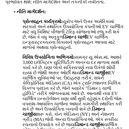
પ્રભાવિત થશે: નીતિ માર્ગદર્શન અને તકનીકી નવીનતા.
• નીતિ માર્ગદર્શન:
પ્રોત્સાહન કાર્યક્રમો:
યુરોપ અને ઉત્તર અમેરિકામાં
સરકારો અને સ્થાનિક ઉપયોગિતા કંપનીઓ EV ચાર્જિંગ
માટે વધુ વિશિષ્ટ વીજળી ટેરિફ યોજનાઓ રજૂ કરી શકે
છે, જેમ કે વધુ અનુકૂળ
ડિમાન્ડ ચાર્જ
EV ચાર્જિંગ
ઇન્ફ્રાસ્ટ્રક્ચરના વિકાસને પ્રોત્સાહન આપવા માટે
માળખાં અથવા પ્રોત્સાહનો.
વિવિધ ઉપયોગિતા અભિગમો:
સમગ્ર યુ.એસ.માં, આશરે
3,000 ઇલેક્ટ્રિક યુટિલિટીઝ અનન્ય દર માળખા સાથે
કાર્ય કરે છે. ઘણા લોકો સક્રિયપણે નવા ઉકેલો શોધી
રહ્યા છે જેથી અસર ઓછી થાય
ડિમાન્ડ ચાર્જીસ
EV
ચાર્જિંગ સુવિધાઓ પર. ઉદાહરણ તરીકે, સધર્ન
કેલિફોર્નિયા એડિસન (CA) એક ટ્રાન્ઝિશનલ બિલિંગ
વિકલ્પ પ્રદાન કરે છે, જેને ક્યારેક "ડિમાન્ડ ચાર્જ
હોલિડે" તરીકે ઓળખવામાં આવે છે. આનાથી નવા EV
ચાર્જિંગ ઇન્સ્ટોલેશન ઘણા વર્ષો સુધી રહેણાંક દરોની જેમ
વપરાશ-આધારિત ચાર્જના આધારે કામગીરી સ્થાપિત કરી
શકે છે અને ઉપયોગિતા બનાવી શકે છે.
ડિમાન્ડ
ચાર્જીસ
શરૂ કરો. કોન એડિસન (NY) અને નેશનલ
ગ્રીડ (MA) જેવી અન્ય ઉપયોગિતાઓ, એક સ્તરીય
રચનાનો ઉપયોગ કરે છે જ્યાં
ડિમાન્ડ ચાર્જીસ
ચાર્જિંગ