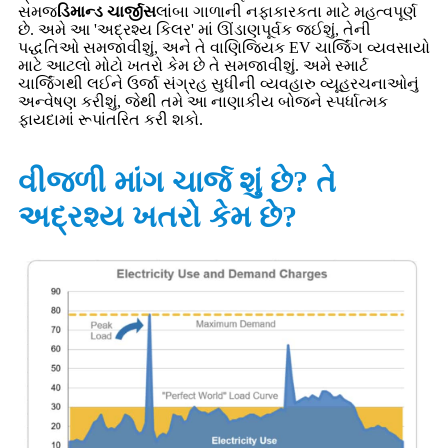
સમજ
ડિમાન્ડ ચાર્જીસ
લાંબા ગાળાની નફાકારકતા માટે મહત્વપૂર્ણ
છે. અમે આ 'અદ્રશ્ય કિલર' માં ઊંડાણપૂર્વક જઈશું, તેની
પદ્ધતિઓ સમજાવીશું, અને તે વાણિજ્યિક EV ચાર્જિંગ વ્યવસાયો
માટે આટલો મોટો ખતરો કેમ છે તે સમજાવીશું. અમે સ્માર્ટ
ચાર્જિંગથી લઈને ઉર્જા સંગ્રહ સુધીની વ્યવહારુ વ્યૂહરચનાઓનું
અન્વેષણ કરીશું, જેથી તમે આ નાણાકીય બોજને સ્પર્ધાત્મક
ફાયદામાં રૂપાંતરિત કરી શકો.
વીજળી માંગ ચાર્જ શું છે? તે
અદ્રશ્ય ખતરો કેમ છે?