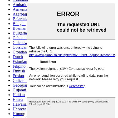
Amharic
Armenian
Azerbaijani
Belarusian
Bengali
Bosnian
Bulgarian
Cebuano
Chichewa
Corsican
Croatian
Dutch
Estonian
Filipino
Finnish
Frisian
Galician
Georgian
Gujarati
Haitian
Hausa
Hawaiian
Hebrew
Hmong