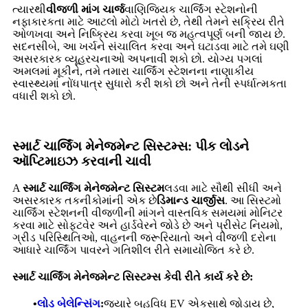
ત્યારથી
વીજળી માંગ ચાર્જ
વાણિજ્યિક ચાર્જિંગ સ્ટેશનોની
નફાકારકતા માટે આટલો મોટો ખતરો છે, તેથી તેમને સક્રિય રીતે
ઓળખવા અને નિષ્ક્રિય કરવા ખૂબ જ મહત્વપૂર્ણ બની જાય છે.
સદનસીબે, આ ખર્ચને સંચાલિત કરવા અને ઘટાડવા માટે તમે ઘણી
અસરકારક વ્યૂહરચનાઓ અપનાવી શકો છો. યોગ્ય પગલાં
અમલમાં મૂકીને, તમે તમારા ચાર્જિંગ સ્ટેશનના નાણાકીય
સ્વાસ્થ્યમાં નોંધપાત્ર સુધારો કરી શકો છો અને તેની સ્પર્ધાત્મકતા
વધારી શકો છો.
સ્માર્ટ ચાર્જિંગ મેનેજમેન્ટ સિસ્ટમ્સ: પીક લોડને
ઑપ્ટિમાઇઝ કરવાની ચાવી
A
સ્માર્ટ ચાર્જિંગ મેનેજમેન્ટ સિસ્ટમ
લડવા માટે સૌથી સીધી અને
અસરકારક તકનીકોમાંની એક છે
ડિમાન્ડ ચાર્જીસ
. આ સિસ્ટમો
ચાર્જિંગ સ્ટેશનની વીજળીની માંગને વાસ્તવિક સમયમાં મોનિટર
કરવા માટે સોફ્ટવેર અને હાર્ડવેરને જોડે છે અને પ્રીસેટ નિયમો,
ગ્રીડ પરિસ્થિતિઓ, વાહનની જરૂરિયાતો અને વીજળી દરોના
આધારે ચાર્જિંગ પાવરને ગતિશીલ રીતે સમાયોજિત કરે છે.
સ્માર્ટ ચાર્જિંગ મેનેજમેન્ટ સિસ્ટમ્સ કેવી રીતે કાર્ય કરે છે:
•
લોડ બેલેન્સિંગ
:
જ્યારે બહુવિધ EV એકસાથે જોડાય છે,