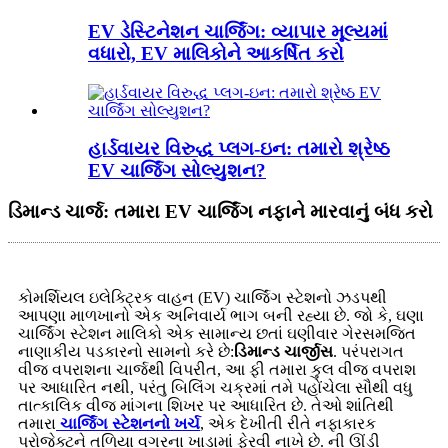
EV ડેસ્ટિનેશન ચાર્જિંગ: વ્યાપાર મૂલ્યમાં
વધારો, EV માલિકોને આકર્ષિત કરો
હાર્ડવાયર વિરુદ્ધ પ્લગ-ઇન: તમારો શ્રેષ્ઠ
EV ચાર્જિંગ સોલ્યુશન?
ડિમાન્ડ ચાર્જ: તમારા EV ચાર્જિંગ નફાને મારવાનું બંધ કરો
કોમર્શિયલ ઇલેક્ટ્રિક વાહન (EV) ચાર્જિંગ સ્ટેશનો ઝડપથી
આપણા માળખાનો એક અનિવાર્ય ભાગ બની રહ્યા છે. જો કે, ઘણા
ચાર્જિંગ સ્ટેશન માલિકો એક સામાન્ય છતાં ઘણીવાર ગેરસમજિત
નાણાકીય પડકારનો સામનો કરે છે:
ડિમાન્ડ ચાર્જીસ
. પરંપરાગત
વીજ વપરાશના ચાર્જથી વિપરીત, આ ફી તમારા કુલ વીજ વપરાશ
પર આધારિત નથી, પરંતુ બિલિંગ ચક્રમાં તમે પહોંચેલા સૌથી વધુ
તાત્કાલિક વીજ માંગના શિખર પર આધારિત છે. તેઓ શાંતિથી
તમારા
ચાર્જિંગ સ્ટેશનનો ખર્ચ
, એક દેખીતી રીતે નફાકારક
પ્રોજેક્ટને તળિયા વગરના ખાડામાં ફેરવી નાખે છે. ની ઊંડી