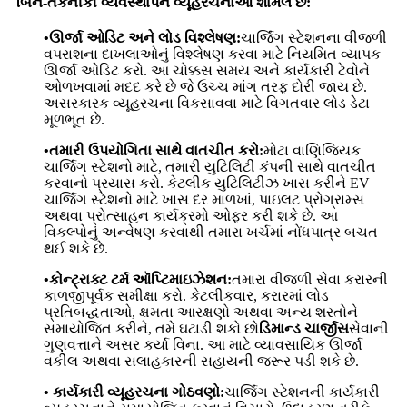
બિન-તકનીકી વ્યવસ્થાપન વ્યૂહરચનાઓ શામેલ છે:
•ઊર્જા ઓડિટ અને લોડ વિશ્લેષણ:
ચાર્જિંગ સ્ટેશનના વીજળી
વપરાશના દાખલાઓનું વિશ્લેષણ કરવા માટે નિયમિત વ્યાપક
ઊર્જા ઓડિટ કરો. આ ચોક્કસ સમય અને કાર્યકારી ટેવોને
ઓળખવામાં મદદ કરે છે જે ઉચ્ચ માંગ તરફ દોરી જાય છે.
અસરકારક વ્યૂહરચના વિકસાવવા માટે વિગતવાર લોડ ડેટા
મૂળભૂત છે.
•તમારી ઉપયોગિતા સાથે વાતચીત કરો:
મોટા વાણિજ્યિક
ચાર્જિંગ સ્ટેશનો માટે, તમારી યુટિલિટી કંપની સાથે વાતચીત
કરવાનો પ્રયાસ કરો. કેટલીક યુટિલિટીઝ ખાસ કરીને EV
ચાર્જિંગ સ્ટેશનો માટે ખાસ દર માળખાં, પાઇલટ પ્રોગ્રામ્સ
અથવા પ્રોત્સાહન કાર્યક્રમો ઓફર કરી શકે છે. આ
વિકલ્પોનું અન્વેષણ કરવાથી તમારા ખર્ચમાં નોંધપાત્ર બચત
થઈ શકે છે.
•કોન્ટ્રાક્ટ ટર્મ ઑપ્ટિમાઇઝેશન:
તમારા વીજળી સેવા કરારની
કાળજીપૂર્વક સમીક્ષા કરો. કેટલીકવાર, કરારમાં લોડ
પ્રતિબદ્ધતાઓ, ક્ષમતા આરક્ષણો અથવા અન્ય શરતોને
સમાયોજિત કરીને, તમે ઘટાડી શકો છો
ડિમાન્ડ ચાર્જીસ
સેવાની
ગુણવત્તાને અસર કર્યા વિના. આ માટે વ્યાવસાયિક ઊર્જા
વકીલ અથવા સલાહકારની સહાયની જરૂર પડી શકે છે.
• કાર્યકારી વ્યૂહરચના ગોઠવણો:
ચાર્જિંગ સ્ટેશનની કાર્યકારી