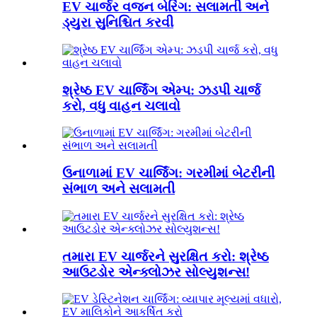
EV ચાર્જર વજન બેરિંગ: સલામતી અને
ડ્યુરા સુનિશ્ચિત કરવી
શ્રેષ્ઠ EV ચાર્જિંગ એમ્પ: ઝડપી ચાર્જ
કરો, વધુ વાહન ચલાવો
ઉનાળામાં EV ચાર્જિંગ: ગરમીમાં બેટરીની
સંભાળ અને સલામતી
તમારા EV ચાર્જરને સુરક્ષિત કરો: શ્રેષ્ઠ
આઉટડોર એન્ક્લોઝર સોલ્યુશન્સ!