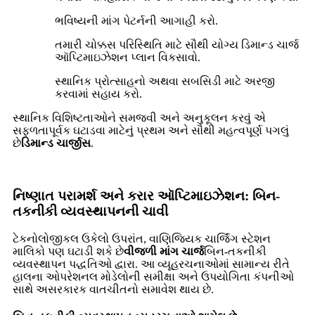
ભવિષ્યની માંગ પેટર્નની આગાહી કરો.
તમારી ચોક્કસ પરિસ્થિતિ માટે સૌથી યોગ્ય ડિમાન્ડ ચાર્જ
ઑપ્ટિમાઇઝેશન પ્લાન વિકસાવો.
સ્થાનિક પ્રોત્સાહનો અથવા સબસિડી માટે અરજી
કરવામાં સહાય કરો.
સ્થાનિક વિશિષ્ટતાઓને સમજવી અને અનુકૂલન કરવું એ
સફળતાપૂર્વક ઘટાડવા માટેનું પ્રથમ અને સૌથી મહત્વપૂર્ણ પગલું
છે
ડિમાન્ડ ચાર્જીસ
.
નિષ્ણાત પરામર્શ અને કરાર ઑપ્ટિમાઇઝેશન: બિન-
તકનીકી વ્યવસ્થાપનની ચાવી
ટેકનોલોજીકલ ઉકેલો ઉપરાંત, વાણિજ્યિક ચાર્જિંગ સ્ટેશન
માલિકો પણ ઘટાડી શકે છે
વીજળી માંગ ચાર્જ
બિન-તકનીકી
વ્યવસ્થાપન પદ્ધતિઓ દ્વારા. આ વ્યૂહરચનાઓમાં સામાન્ય રીતે
હાલના ઓપરેશનલ મોડેલોની સમીક્ષા અને ઉપયોગિતા કંપનીઓ
સાથે અસરકારક વાતચીતનો સમાવેશ થાય છે.