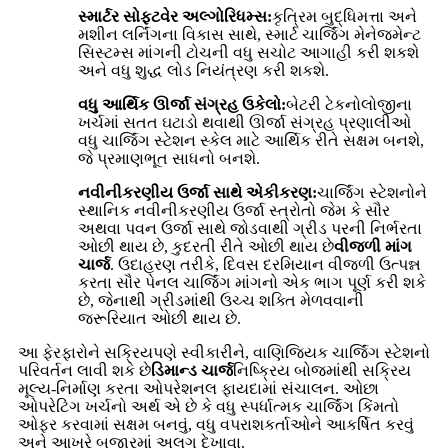
સ્માર્ટર સોફ્ટવેર અલ્ગોરિધમ્સ:
કૃત્રિમ બુદ્ધિમત્તા અને
મશીન લર્નિંગના વિકાસ સાથે, સ્માર્ટ ચાર્જિંગ મેનેજમેન્ટ
સિસ્ટમ્સ માંગની ટોચની વધુ સચોટ આગાહી કરી શકશે
અને વધુ શુદ્ધ લોડ નિયંત્રણ કરી શકશે.
વધુ આર્થિક ઊર્જા સંગ્રહ ઉકેલો:
બેટરી ટેકનોલોજીના
ખર્ચમાં સતત ઘટાડો થવાથી ઊર્જા સંગ્રહ પ્રણાલીઓ
વધુ ચાર્જિંગ સ્ટેશન સ્કેલ માટે આર્થિક રીતે સક્ષમ બનશે,
જે પ્રમાણભૂત સાધનો બનશે.
નવીનીકરણીય ઉર્જા સાથે એકીકરણ:
ચાર્જિંગ સ્ટેશનોને
સ્થાનિક નવીનીકરણીય ઉર્જા સ્ત્રોતો જેમ કે સૌર
અથવા પવન ઉર્જા સાથે જોડવાથી ગ્રીડ પરની નિર્ભરતા
ઓછી થાય છે, કુદરતી રીતે ઓછી થાય છે
વીજળી માંગ
ચાર્જ
. ઉદાહરણ તરીકે, દિવસ દરમિયાન વીજળી ઉત્પન્ન
કરતા સૌર પેનલ ચાર્જિંગ માંગનો એક ભાગ પૂર્ણ કરી શકે
છે, જેનાથી ગ્રીડમાંથી ઉચ્ચ શક્તિ મેળવવાની
જરૂરિયાત ઓછી થાય છે.
આ ફેરફારોને સક્રિયપણે સ્વીકારીને, વાણિજ્યિક ચાર્જિંગ સ્ટેશનો
પરિવર્તન લાવી શકે છે
ડિમાન્ડ ચાર્જ
નિષ્ક્રિય બોજમાંથી સક્રિય
મૂલ્ય-નિર્માણ કરતા ઓપરેશનલ ફાયદામાં સંચાલન. ઓછા
ઓપરેટિંગ ખર્ચનો અર્થ એ છે કે વધુ સ્પર્ધાત્મક ચાર્જિંગ કિંમતો
ઓફર કરવામાં સક્ષમ બનવું, વધુ વપરાશકર્તાઓને આકર્ષિત કરવું
અને આખરે બજારમાં અલગ દેખાવા.