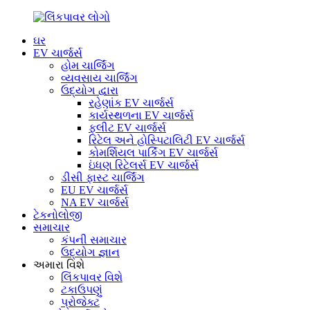
ઘર
EV ચાર્જર્સ
હોમ ચાર્જિંગ
વ્યવસાય ચાર્જિંગ
ઉદ્યોગ દ્વારા
રહેણાંક EV ચાર્જર્સ
કાર્યસ્થળના EV ચાર્જર્સ
ફ્લીટ EV ચાર્જર્સ
રિટેલ અને હોસ્પિટાલિટી EV ચાર્જર્સ
કોમર્શિયલ પાર્કિંગ EV ચાર્જર્સ
ઇંધણ રિટેલર્સ EV ચાર્જર્સ
ડીસી ફાસ્ટ ચાર્જિંગ
EU EV ચાર્જર્સ
NA EV ચાર્જર્સ
ટેકનોલોજી
સમાચાર
કંપની સમાચાર
ઉદ્યોગ જ્ઞાન
અમારા વિશે
લિંકપાવર વિશે
ટકાઉપણું
પ્રોજેક્ટ