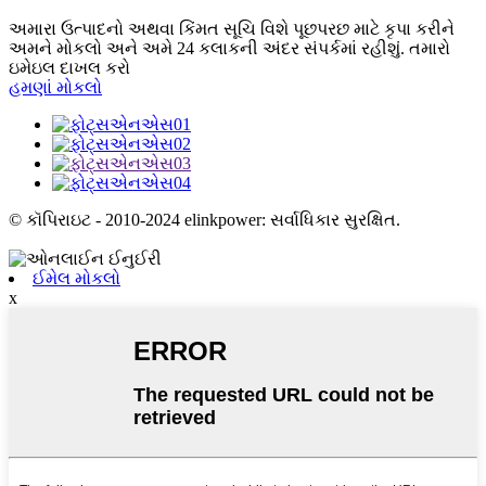
અમારા ઉત્પાદનો અથવા કિંમત સૂચિ વિશે પૂછપરછ માટે કૃપા કરીને
અમને મોકલો અને અમે 24 કલાકની અંદર સંપર્કમાં રહીશું. તમારો
ઇમેઇલ દાખલ કરો
હમણાં મોકલો
© કૉપિરાઇટ - 2010-2024 elinkpower: સર્વાધિકાર સુરક્ષિત.
ઈમેલ મોકલો
x