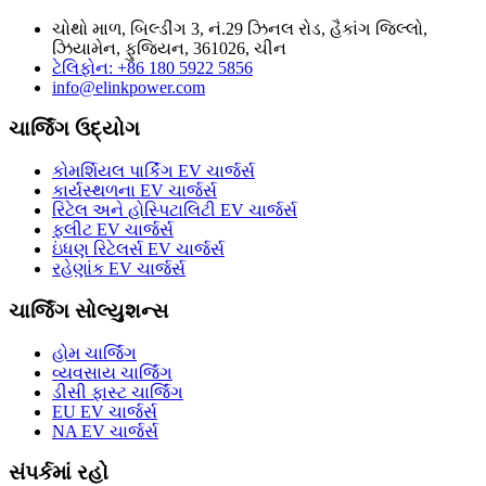
ચોથો માળ, બિલ્ડીંગ 3, નં.29 ઝિનલ રોડ, હૈકાંગ જિલ્લો,
ઝિયામેન, ફુજિયન, 361026, ચીન
ટેલિફોન: +86 180 5922 5856
info@elinkpower.com
ચાર્જિંગ ઉદ્યોગ
કોમર્શિયલ પાર્કિંગ EV ચાર્જર્સ
કાર્યસ્થળના EV ચાર્જર્સ
રિટેલ અને હોસ્પિટાલિટી EV ચાર્જર્સ
ફ્લીટ EV ચાર્જર્સ
ઇંધણ રિટેલર્સ EV ચાર્જર્સ
રહેણાંક EV ચાર્જર્સ
ચાર્જિંગ સોલ્યુશન્સ
હોમ ચાર્જિંગ
વ્યવસાય ચાર્જિંગ
ડીસી ફાસ્ટ ચાર્જિંગ
EU EV ચાર્જર્સ
NA EV ચાર્જર્સ
સંપર્કમાં રહો