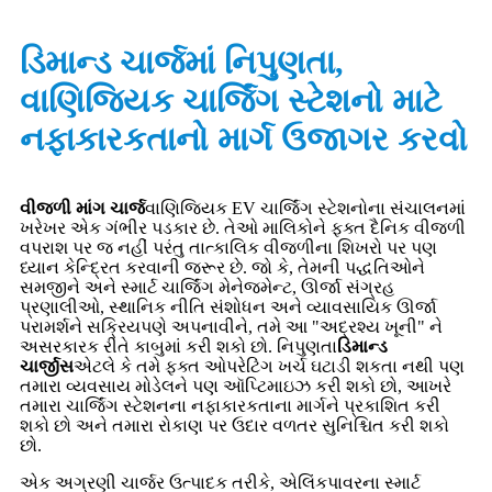
ડિમાન્ડ ચાર્જમાં નિપુણતા,
વાણિજ્યિક ચાર્જિંગ સ્ટેશનો માટે
નફાકારકતાનો માર્ગ ઉજાગર કરવો
વીજળી માંગ ચાર્જ
વાણિજ્યિક EV ચાર્જિંગ સ્ટેશનોના સંચાલનમાં
ખરેખર એક ગંભીર પડકાર છે. તેઓ માલિકોને ફક્ત દૈનિક વીજળી
વપરાશ પર જ નહીં પરંતુ તાત્કાલિક વીજળીના શિખરો પર પણ
ધ્યાન કેન્દ્રિત કરવાની જરૂર છે. જો કે, તેમની પદ્ધતિઓને
સમજીને અને સ્માર્ટ ચાર્જિંગ મેનેજમેન્ટ, ઊર્જા સંગ્રહ
પ્રણાલીઓ, સ્થાનિક નીતિ સંશોધન અને વ્યાવસાયિક ઊર્જા
પરામર્શને સક્રિયપણે અપનાવીને, તમે આ "અદ્રશ્ય ખૂની" ને
અસરકારક રીતે કાબુમાં કરી શકો છો. નિપુણતા
ડિમાન્ડ
ચાર્જીસ
એટલે કે તમે ફક્ત ઓપરેટિંગ ખર્ચ ઘટાડી શકતા નથી પણ
તમારા વ્યવસાય મોડેલને પણ ઑપ્ટિમાઇઝ કરી શકો છો, આખરે
તમારા ચાર્જિંગ સ્ટેશનના નફાકારકતાના માર્ગને પ્રકાશિત કરી
શકો છો અને તમારા રોકાણ પર ઉદાર વળતર સુનિશ્ચિત કરી શકો
છો.
એક અગ્રણી ચાર્જર ઉત્પાદક તરીકે, એલિંકપાવરના સ્માર્ટ