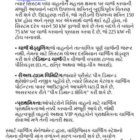
ત્યારે સિસ્ટમ બધા વાહનોને મહત્તમ ક્ષમતા પર ચાર્જ કરવાની
મંજૂરી આપવાને બદલે ઉપલબ્ધ શક્તિનું બુદ્ધિપૂર્વક વિતરણ
કરી શકે છે. ઉદાહરણ તરીકે, જો ગ્રીડની ઉપલબ્ધ શક્તિ 150
kW હોય અને ત્રણ કાર એકસાથે ચાર્જ થઈ રહી હોય, તો
સિસ્ટમ દરેક કારને 50 kW ફાળવી શકે છે તેના બદલે તે બધાને
75 kW પર ચાર્જ કરવાનો પ્રયાસ કરવા દે છે, જે 225 kW ની
ટોચ બનાવશે.
• ચાર્જ શેડ્યુલિંગ:
જે વાહનોને તાત્કાલિક પૂર્ણ ચાર્જની જરૂર
નથી, તેમના માટે સિસ્ટમ લોઅર દરમિયાન ચાર્જિંગ શેડ્યૂલ
કરી શકે છે
ડિમાન્ડ ચાર્જ
પીક વીજળી વપરાશ ટાળવા માટે
પીરિયડ્સ (દા.ત., રાત્રિ અથવા ઑફ-પીક અવર્સ).
• રીઅલ-ટાઇમ લિમિટિંગ:
જ્યારે પ્રીસેટ પીક ડિમાન્ડ
થ્રેશોલ્ડની નજીક પહોંચે છે, ત્યારે સિસ્ટમ કેટલાક ચાર્જિંગ
પોઈન્ટના પાવર આઉટપુટને આપમેળે ઘટાડી શકે છે,
અસરકારક રીતે "પીક ડિમાન્ડ શેવિંગ" કરી શકે છે.
•પ્રાથમિકતા:
ઓપરેટરોને વિવિધ વાહનો માટે ચાર્જિંગ
પ્રાથમિકતાઓ નક્કી કરવાની મંજૂરી આપે છે, જેથી
મહત્વપૂર્ણ વાહનો અથવા VIP ગ્રાહકોને પ્રાથમિકતા ચાર્જિંગ
સેવાઓ મળે તેની ખાતરી થાય.
સ્માર્ટ ચાર્જિંગ મેનેજમેન્ટ દ્વારા, વાણિજ્યિક ચાર્જિંગ સ્ટેશનો
તેમના વીજળી માંગ વળાંકને સરળ બનાવી શકે છે, ખર્ચાળ