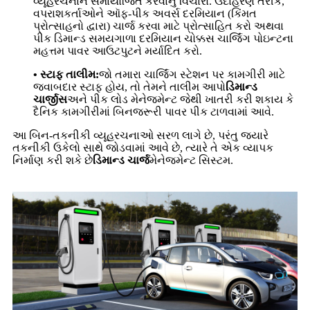
વ્યૂહરચનાને સમાયોજિત કરવાનું વિચારો. ઉદાહરણ તરીકે,
વપરાશકર્તાઓને ઑફ-પીક અવર્સ દરમિયાન (કિંમત
પ્રોત્સાહનો દ્વારા) ચાર્જ કરવા માટે પ્રોત્સાહિત કરો અથવા
પીક ડિમાન્ડ સમયગાળા દરમિયાન ચોક્કસ ચાર્જિંગ પોઇન્ટના
મહત્તમ પાવર આઉટપુટને મર્યાદિત કરો.
• સ્ટાફ તાલીમ:
જો તમારા ચાર્જિંગ સ્ટેશન પર કામગીરી માટે
જવાબદાર સ્ટાફ હોય, તો તેમને તાલીમ આપો
ડિમાન્ડ
ચાર્જીસ
અને પીક લોડ મેનેજમેન્ટ જેથી ખાતરી કરી શકાય કે
દૈનિક કામગીરીમાં બિનજરૂરી પાવર પીક ટાળવામાં આવે.
આ બિન-તકનીકી વ્યૂહરચનાઓ સરળ લાગે છે, પરંતુ જ્યારે
તકનીકી ઉકેલો સાથે જોડવામાં આવે છે, ત્યારે તે એક વ્યાપક
નિર્માણ કરી શકે છે
ડિમાન્ડ ચાર્જ
મેનેજમેન્ટ સિસ્ટમ.