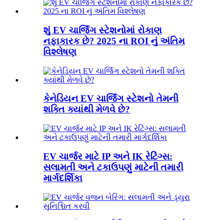
શું EV ચાર્જિંગ સ્ટેશનોમાં રોકાણ
નફાકારક છે? 2025 ના ROI નું અંતિમ
વિશ્લેષણ
કેનેડિયન EV ચાર્જિંગ સ્ટેશનો તેમની
શક્તિ ક્યાંથી મેળવે છે?
EV ચાર્જર માટે IP અને IK રેટિંગ્સ:
સલામતી અને ટકાઉપણું માટેની તમારી
માર્ગદર્શિકા