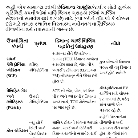
અહીં એક સામાન્ય ઝાંખી છે
ડિમાન્ડ ચાર્જીસ
કેટલીક મોટી યુએસ
યુટિલિટી કંપનીઓમાં વાણિજ્યિક ગ્રાહકો (જેમાં ચાર્જિંગ
સ્ટેશનનો સમાવેશ થઈ શકે છે) માટે. કૃપા કરીને નોંધ લો કે ચોક્કસ
દરો માટે તમારા સ્થાનિક વિસ્તારમાં નવીનતમ વાણિજ્યિક
વીજળીના દરો તપાસવાની જરૂર છે:
ઉપયોગિતા
ડિમાન્ડ ચાર્જ બિલિંગ
પ્રદેશ
નોંધો
કંપની
પદ્ધતિનું ઉદાહરણ
સામાન્ય રીતે ઉપયોગના
સધર્ન
સમય (TOU) ડિમાન્ડ ચાર્જનો
કુલ વીજળી બિલના
કેલિફોર્નિયા
દક્ષિણ
સમાવેશ થાય છે, જેમાં પીક
૫૦% થી વધુ ડિમાન્ડ
એડિસન
કેલિફોર્નિયા
અવર્સ દરમિયાન (દા.ત., 4-9
ચાર્જ હોઈ શકે છે.
(SCE)
PM) નોંધપાત્ર રીતે ઊંચા દરો
હોય છે.
કેલિફોર્નિયામાં EV
પેસિફિક ગેસ
SCE ની જેમ, પીક, આંશિક-
ચાર્જિંગ માટે ચોક્કસ
અને
ઉત્તરી
પીક અને ઓફ-પીક ડિમાન્ડ
દર માળખાં છે, પરંતુ
ઇલેક્ટ્રિક
કેલિફોર્નિયા
ચાર્જ સાથે, TOU મેનેજમેન્ટ
માંગ ચાર્જ એક
(PG&E)
પર ભાર મૂકે છે.
પડકાર રહે છે.
શહેરી વિસ્તારોમાં
ન્યુ યોર્ક
માસિક ટોચની માંગના આધારે
વીજળીનો ખર્ચ
સિટી અને
ક્ષમતા ચાર્જ અને ડિલિવરી
સામાન્ય રીતે વધારે
કોન એડિસન
વેસ્ટચેસ્ટર
ડિમાન્ડ ચાર્જનો સમાવેશ થઈ
હોય છે, જેમાં માંગ