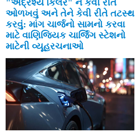
"અદ્રશ્ય કિલર" ને કેવી રીતે
ઓળખવું અને તેને કેવી રીતે તટસ્થ
કરવું: માંગ ચાર્જનો સામનો કરવા
માટે વાણિજ્યિક ચાર્જિંગ સ્ટેશનો
માટેની વ્યૂહરચનાઓ