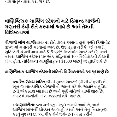
નોંધપાત્ર વધારો કરી શકે છે.
વાણિજ્યિક ચાર્જિંગ સ્ટેશનો માટે ડિમાન્ડ ચાર્જની
ગણતરી કેવી રીતે કરવામાં આવે છે અને તેમની
વિશિષ્ટતાઓ
વીજળી માંગ ચાર્જ
સામાન્ય રીતે ડોલર અથવા યુરો પ્રતિ કિલોવોટ
(kW) માં ગણતરી કરવામાં આવે છે. ઉદાહરણ તરીકે, જો તમારી
યુટિલિટી કંપની માંગ માટે $15 પ્રતિ કિલોવોટ ચાર્જ કરે છે, અને
તમારા ચાર્જિંગ સ્ટેશન પર એક મહિનામાં 100 કિલોવોટની ટોચની
માંગ હોય, તો
ડિમાન્ડ ચાર્જીસ
ફક્ત $1500 જેટલું જ હોઈ શકે છે.
વાણિજ્યિક ચાર્જિંગ સ્ટેશનો માટેની વિશિષ્ટતાઓ આ પ્રમાણે છે:
•ત્વરિત ઉચ્ચ શક્તિ:
ડીસી ફાસ્ટ ચાર્જર્સ (ડીસીએફસી) ને
ખૂબ જ તાત્કાલિક વીજળીની જરૂર પડે છે. જ્યારે બહુવિધ
ઇવી એકસાથે જોડાય છે અને પૂર્ણ ગતિએ ચાર્જ થાય છે,
ત્યારે વીજળીની માંગ ઝડપથી વધી શકે છે.
• અણધારીતા:
ડ્રાઇવરો જુદા જુદા સમયે આવે છે, અને
ચાર્જિંગ માંગની ચોક્કસ આગાહી કરવી અને તેનું નિયંત્રણ
કરવું મુશ્કેલ છે. આ પીક મેનેજમેન્ટને ખાસ કરીને