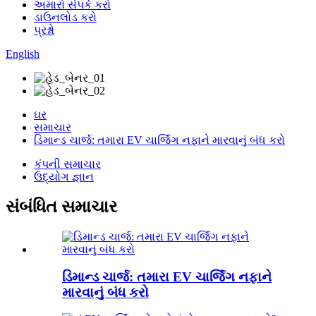
અમારો સંપર્ક કરો
ડાઉનલોડ કરો
પ્રશ્નો
English
ઘર
સમાચાર
ડિમાન્ડ ચાર્જ: તમારા EV ચાર્જિંગ નફાને મારવાનું બંધ કરો
કંપની સમાચાર
ઉદ્યોગ જ્ઞાન
સંબંધિત સમાચાર
ડિમાન્ડ ચાર્જ: તમારા EV ચાર્જિંગ નફાને
મારવાનું બંધ કરો