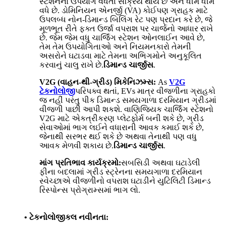
સ્ટેશનનો ઉપયોગ વધતાં સક્રિય થાય છે અને ધીમે ધીમે
વધે છે. ડોમિનિયન એનર્જી (VA) કોઈપણ ગ્રાહક માટે
ઉપલબ્ધ નોન-ડિમાન્ડ બિલિંગ રેટ પણ પ્રદાન કરે છે, જે
મૂળભૂત રીતે ફક્ત ઉર્જા વપરાશ પર ચાર્જનો આધાર રાખે
છે. જેમ જેમ વધુ ચાર્જિંગ સ્ટેશન ઓનલાઈન આવે છે,
તેમ તેમ ઉપયોગિતાઓ અને નિયમનકારો તેમની
અસરોને ઘટાડવા માટે તેમના અભિગમોને અનુકૂલિત
કરવાનું ચાલુ રાખે છે.
ડિમાન્ડ ચાર્જીસ
.
V2G (વાહન-થી-ગ્રીડ) મિકેનિઝમ્સ:
As
V2G
ટેકનોલોજી
પરિપક્વ થતાં, EVs માત્ર વીજળીના ગ્રાહકો
જ નહીં પરંતુ પીક ડિમાન્ડ સમયગાળા દરમિયાન ગ્રીડમાં
વીજળી પાછી આપી શકશે. વાણિજ્યિક ચાર્જિંગ સ્ટેશનો
V2G માટે એકત્રીકરણ પ્લેટફોર્મ બની શકે છે, ગ્રીડ
સેવાઓમાં ભાગ લઈને વધારાની આવક કમાઈ શકે છે,
જેનાથી સરભર થઈ શકે છે અથવા તેનાથી પણ વધુ
આવક મેળવી શકાય છે.
ડિમાન્ડ ચાર્જીસ
.
માંગ પ્રતિભાવ કાર્યક્રમો:
સબસિડી અથવા ઘટાડેલી
ફીના બદલામાં ગ્રીડ સ્ટ્રેનના સમયગાળા દરમિયાન
સ્વેચ્છાએ વીજળીનો વપરાશ ઘટાડીને યુટિલિટી ડિમાન્ડ
રિસ્પોન્સ પ્રોગ્રામ્સમાં ભાગ લો.
• ટેકનોલોજીકલ નવીનતા: