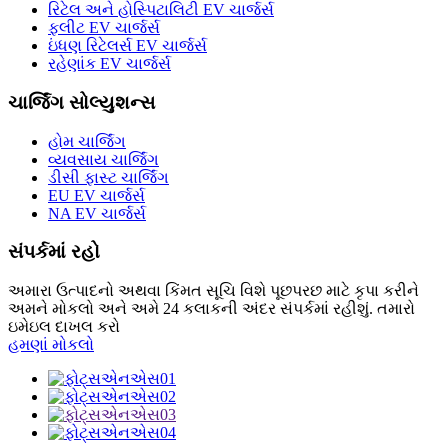
રિટેલ અને હોસ્પિટાલિટી EV ચાર્જર્સ
ફ્લીટ EV ચાર્જર્સ
ઇંધણ રિટેલર્સ EV ચાર્જર્સ
રહેણાંક EV ચાર્જર્સ
ચાર્જિંગ સોલ્યુશન્સ
હોમ ચાર્જિંગ
વ્યવસાય ચાર્જિંગ
ડીસી ફાસ્ટ ચાર્જિંગ
EU EV ચાર્જર્સ
NA EV ચાર્જર્સ
સંપર્કમાં રહો
અમારા ઉત્પાદનો અથવા કિંમત સૂચિ વિશે પૂછપરછ માટે કૃપા કરીને
અમને મોકલો અને અમે 24 કલાકની અંદર સંપર્કમાં રહીશું. તમારો
ઇમેઇલ દાખલ કરો
હમણાં મોકલો