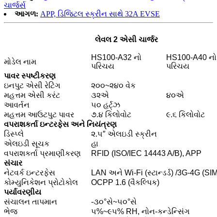
ચાર્જર્સ
આગળ:
APP, ડિજિટલ સ્ક્રીન સાથે 32A EVSE
લેવલ 2 એસી ચાર્જર
HS100-A32 નો
HS100-A40 નો
મોડેલ નામ
પરિચય
પરિચય
પાવર સ્પષ્ટીકરણ
ઇનપુટ એસી રેટિંગ
૨૦૦~૨૪૦ વેક
મહત્તમ એસી કરંટ
૩૨એ
૪૦એ
આવર્તન
૫૦ હર્ટ્ઝ
મહત્તમ આઉટપુટ પાવર
૭.૪ કિલોવોટ
૯.૬ કિલોવોટ
વપરાશકર્તા ઇન્ટરફેસ અને નિયંત્રણ
ડિસ્પ્લે
૨.૫″ એલઇડી સ્ક્રીન
એલઇડી સૂચક
હા
વપરાશકર્તા પ્રમાણીકરણ
RFID (ISO/IEC 14443 A/B), APP
સંચાર
નેટવર્ક ઇન્ટરફેસ
LAN અને Wi-Fi (સ્ટાન્ડર્ડ) /3G-4G (SIM ક
કોમ્યુનિકેશન પ્રોટોકોલ
OCPP 1.6 (વૈકલ્પિક)
પર્યાવરણીય
સંચાલન તાપમાન
-૩૦°સે~૫૦°સે
ભેજ
૫%~૯૫% RH, નોન-કન્ડેન્સિંગ