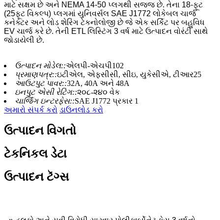
માટે સક્ષમ છે અને NEMA 14-50 પ્લગથી સજ્જ છે. તેના 18-ફૂટ
(25ફૂટ વિકલ્પ) પ્લગમાં યુનિવર્સલ SAE J1772 લોકેબલ ચાર્જ
કનેક્ટર અને લોડ શેરિંગ ટેકનોલોજી છે જે એક સર્કિટ પર બહુવિધ
EV ચાર્જ કરે છે. તેની ETL લિસ્ટિંગ 3 વર્ષ માટે ઉત્પાદન વોરંટી સાથે
જોડાયેલી છે.
ઉત્પાદન મોડેલ::
એલપી-એચપી102
પ્રમાણપત્ર::
ઇટીએલ, એફસીસી, સીઇ, યુકેસીએ, ટીઆર25
આઉટપુટ પાવર::
32A, 40A અને 48A
ઇનપુટ એસી રેટિંગ::
૨૦૮-૨૪૦ વેક
ચાર્જિંગ ઇન્ટરફેસ::
SAE J1772 પ્રકાર 1
અમારો સંપર્ક કરો
ડાઉનલોડ કરો
ઉત્પાદન વિગતો
ટેકનિકલ ડેટા
ઉત્પાદન ટૅગ્સ