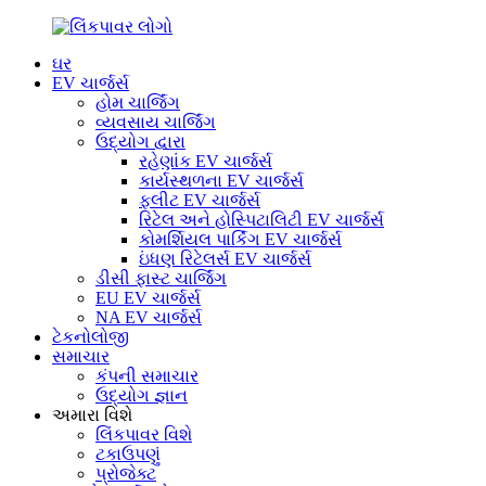
ઘર
EV ચાર્જર્સ
હોમ ચાર્જિંગ
વ્યવસાય ચાર્જિંગ
ઉદ્યોગ દ્વારા
રહેણાંક EV ચાર્જર્સ
કાર્યસ્થળના EV ચાર્જર્સ
ફ્લીટ EV ચાર્જર્સ
રિટેલ અને હોસ્પિટાલિટી EV ચાર્જર્સ
કોમર્શિયલ પાર્કિંગ EV ચાર્જર્સ
ઇંધણ રિટેલર્સ EV ચાર્જર્સ
ડીસી ફાસ્ટ ચાર્જિંગ
EU EV ચાર્જર્સ
NA EV ચાર્જર્સ
ટેકનોલોજી
સમાચાર
કંપની સમાચાર
ઉદ્યોગ જ્ઞાન
અમારા વિશે
લિંકપાવર વિશે
ટકાઉપણું
પ્રોજેક્ટ