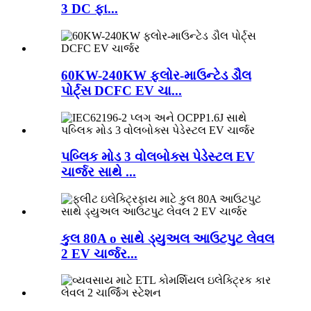
3 DC ફા...
60KW-240KW ફ્લોર-માઉન્ટેડ ડૌલ
પોર્ટ્સ DCFC EV ચા...
પબ્લિક મોડ 3 વોલબોક્સ પેડેસ્ટલ EV
ચાર્જર સાથે ...
કુલ 80A o સાથે ડ્યુઅલ આઉટપુટ લેવલ
2 EV ચાર્જર...