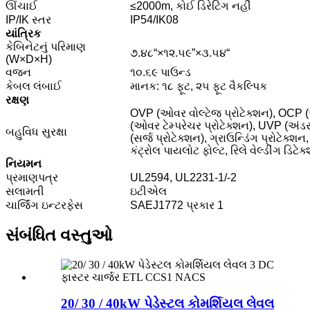
ઊંચાઈ
≤2000m, કોઈ ડિરેટિંગ નહીં
IP/IK સ્તર
IP54/IK08
યાંત્રિક
કેબિનેટનું પરિમાણ
૭.૪૮“×૧૨.૫૯”×૩.૫૪“
(W×D×H)
વજન
૧૦.૬૯ પાઉન્ડ
કેબલ લંબાઈ
માનક: ૧૮ ફૂટ, ૨૫ ફૂટ વૈકલ્પિક
રક્ષણ
OVP (ઓવર વોલ્ટેજ પ્રોટેક્શન), OCP (
(ઓવર ટેમ્પરેચર પ્રોટેક્શન), UVP (અંડર
બહુવિધ સુરક્ષા
(સર્જ પ્રોટેક્શન), ગ્રાઉન્ડિંગ પ્રોટેક્શન,
કંટ્રોલ પાયલોટ ફોલ્ટ, રિલે વેલ્ડીંગ ડિટે
નિયમન
પ્રમાણપત્ર
UL2594, UL2231-1/-2
સલામતી
ઇટીએલ
ચાર્જિંગ ઇન્ટરફેસ
SAEJ1772 પ્રકાર 1
સંબંધિત વસ્તુઓ
20/ 30 / 40kW પેડેસ્ટલ કોમર્શિયલ લેવલ