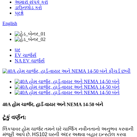
અમારો સંપર્ક કરો
ડાઉનલોડ કરો
પ્રશ્નો
English
ઘર
EV ચાર્જર્સ
NA EV ચાર્જર્સ
40A હોમ ચાર્જર, હાર્ડ-વાયર અને NEMA 14-50 બંને
ટૂંકું વર્ણન:
લિંકપાવર હોમ ચાર્જર તમને ઘરે ચાર્જિંગ નવીનતાનો અનુભવ કરવાની
મંજૂરી આપે છે. HS102 ઘરની અંદર અથવા બહાર ઇન્સ્ટોલ કરવા