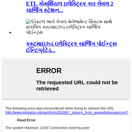
ETL કોમર્શિયલ ઇલેક્ટ્રિક કાર લેવલ 2
ચાર્જિંગ સ્ટેશન...
કસ્ટમાઇઝ્ડ ઇલેક્ટ્રિક ચાર્જિંગ પોઈન્ટ્સ
ઈન્ટિગ્રેટેડ...