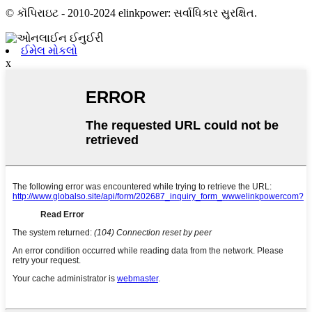
© કૉપિરાઇટ - 2010-2024 elinkpower: સર્વાધિકાર સુરક્ષિત.
ઈમેલ મોકલો
x