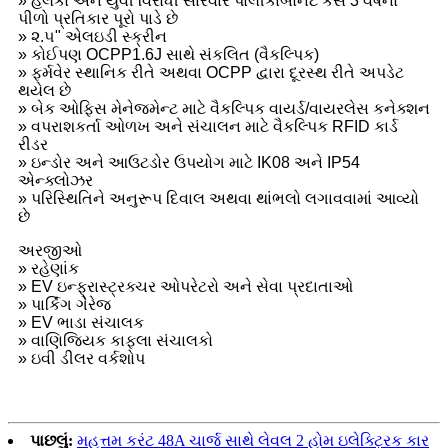
» હલકો અને યુવી વિરોધી સારવાર પોલીકાર્બોનેટ કેસ 3 વર્ષનો
પીળો પ્રતિકાર પૂરો પાડે છે
» ૨.૫" એલઇડી સ્ક્રીન
» કોઈપણ OCPP1.6J સાથે સંકલિત (વૈકલ્પિક)
» ફર્મવેર સ્થાનિક રીતે અથવા OCPP દ્વારા દૂરસ્થ રીતે અપડેટ
થયેલ છે
» બેક ઓફિસ મેનેજમેન્ટ માટે વૈકલ્પિક વાયર્ડ/વાયરલેસ કનેક્શન
» વપરાશકર્તા ઓળખ અને સંચાલન માટે વૈકલ્પિક RFID કાર્ડ
રીડર
» ઇન્ડોર અને આઉટડોર ઉપયોગ માટે IK08 અને IP54
એન્ક્લોઝર
» પરિસ્થિતિને અનુરૂપ દિવાલ અથવા થાંભલો લગાવવામાં આવ્યો
છે
અરજીઓ
» રહેણાંક
» EV ઇન્ફ્રાસ્ટ્રક્ચર ઓપરેટરો અને સેવા પ્રદાતાઓ
» પાર્કિંગ ગેરેજ
» EV ભાડા સંચાલક
» વાણિજ્યિક કાફલા સંચાલકો
» ઇવી ડીલર વર્કશોપ
પાછલું:
મહત્તમ કરંટ 48A ચાર્જ સાથે લેવલ 2 હોમ ઇલેક્ટ્રિક કાર