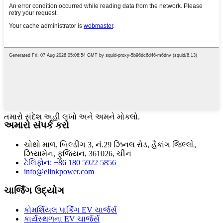
તમારો સંદેશ અહીં લખો અને અમને મોકલો.
અમારો સંપર્ક કરો
ચોથો માળ, બિલ્ડીંગ 3, નં.29 ઝિનલ રોડ, હૈકાંગ જિલ્લો,
ઝિયામેન, ફુજિયન, 361026, ચીન
ટેલિફોન: +86 180 5922 5856
info@elinkpower.com
ચાર્જિંગ ઉદ્યોગ
કોમર્શિયલ પાર્કિંગ EV ચાર્જર્સ
કાર્યસ્થળના EV ચાર્જર્સ